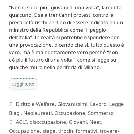
“Non ci sono più i giovani di una volta”, lamenta
qualcuno. E se a trent’anni protesti contro la
precarietà rischi perfino di essere indicato da un
ministro della Repubblica come “il peggio
dell’Italia”. In realtà si potrebbe rispondere con
una provocazione, dicendo che sì, tutto questo è
vero, ma è maledettamente vero perché “non
c’è più il futuro di una volta”, come si legge su
qualche muro nella periferia di Milano.
Leggi tutto
Categorie
Diritto e Welfare
,
Giovanissimi
,
Lavoro
,
Legge
Biagi
,
Neolaureati
,
Occupazione
,
Sommerso
Tag
ACLI
,
disoccupazione
,
Giovani
,
Neet
,
Occupazione
,
stage
,
tirocini formativi
,
trovare-