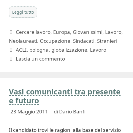
Leggi tutto
Categorie
Cercare lavoro
,
Europa
,
Giovanissimi
,
Lavoro
,
Neolaureati
,
Occupazione
,
Sindacati
,
Stranieri
Tag
ACLI
,
bologna
,
globalizzazione
,
Lavoro
Lascia un commento
Vasi comunicanti tra presente
e futuro
23 Maggio 2011
di
Dario Banfi
Il candidato trovi le ragioni alla base del servizio