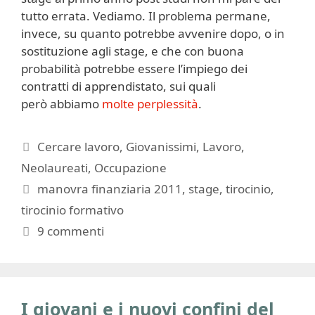
tutto errata. Vediamo. Il problema permane,
invece, su quanto potrebbe avvenire dopo, o in
sostituzione agli stage, e che con buona
probabilità potrebbe essere l’impiego dei
contratti di apprendistato, sui quali
però abbiamo
molte perplessità
.
Categorie
Cercare lavoro
,
Giovanissimi
,
Lavoro
,
Neolaureati
,
Occupazione
Tag
manovra finanziaria 2011
,
stage
,
tirocinio
,
tirocinio formativo
9 commenti
I giovani e i nuovi confini del