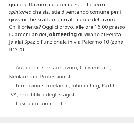
quanto il lavoro autonomo, spontaneo o
spintaneo
che sia, stia diventando comune per i
giovani che si affacciano al mondo del lavoro.
Chi li orienta? Oggi ci provo, alle ore 16.00 presso
i Career Lab del
Jobmeeting
di Milano al Pelota
Jaialai Spazio Funzionale in via Palermo 10 (zona
Brera).
Categorie
Autonomi
,
Cercare lavoro
,
Giovanissimi
,
Neolaureati
,
Professionisti
Tag
formazione
,
freelance
,
Jobmeeting
,
Partite-
IVA
,
repubblica-degli-stagisti
Lascia un commento