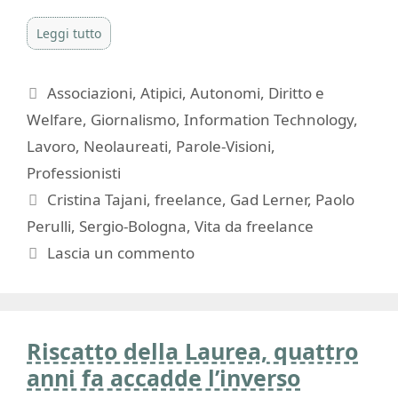
Leggi tutto
Categorie
Associazioni
,
Atipici
,
Autonomi
,
Diritto e
Welfare
,
Giornalismo
,
Information Technology
,
Lavoro
,
Neolaureati
,
Parole-Visioni
,
Professionisti
Tag
Cristina Tajani
,
freelance
,
Gad Lerner
,
Paolo
Perulli
,
Sergio-Bologna
,
Vita da freelance
Lascia un commento
Riscatto della Laurea, quattro
anni fa accadde l’inverso