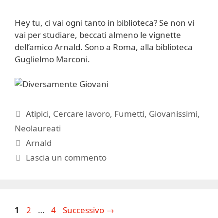
Hey tu, ci vai ogni tanto in biblioteca? Se non vi
vai per studiare, beccati almeno le vignette
dell’amico Arnald. Sono a Roma, alla biblioteca
Guglielmo Marconi.
Categorie
Atipici
,
Cercare lavoro
,
Fumetti
,
Giovanissimi
,
Neolaureati
Tag
Arnald
Lascia un commento
Pagina
Pagina
Pagina
1
2
…
4
Successivo
→