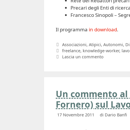
Rete dei Redattori precari
Precari degli Enti di ricerc
Francesco Sinopoli – Segre
Il programma
in download
.
Categorie
Associazioni
,
Atipici
,
Autonomi
,
Di
Tag
freelance
,
knowledge-worker
,
lavo
Lascia un commento
Un commento al 
Fornero) sul Lav
17 Novembre 2011
di
Dario Banfi