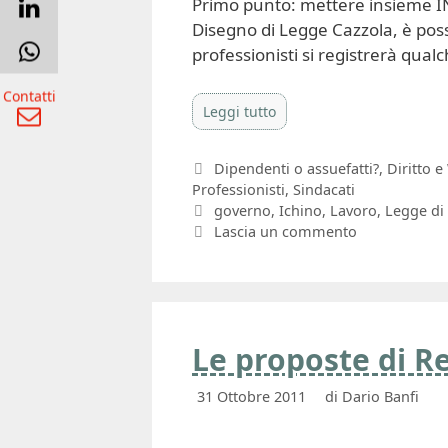
Primo punto: mettere insieme INA
Disegno di Legge Cazzola, è poss
professionisti si registrerà qual
Contatti
Leggi tutto
Categorie
Dipendenti o assuefatti?
,
Diritto e
Professionisti
,
Sindacati
Tag
governo
,
Ichino
,
Lavoro
,
Legge di 
Lascia un commento
Le proposte di Re
31 Ottobre 2011
di
Dario Banfi