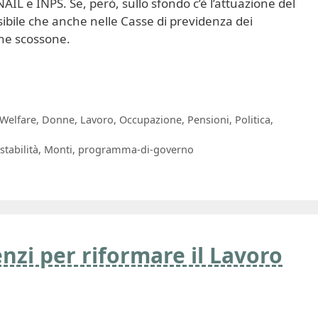
IL e INPS. Se, però, sullo sfondo c’è l’attuazione del
ibile che anche nelle Casse di previdenza dei
che scossone.
 Welfare
,
Donne
,
Lavoro
,
Occupazione
,
Pensioni
,
Politica
,
stabilità
,
Monti
,
programma-di-governo
nzi per riformare il Lavoro