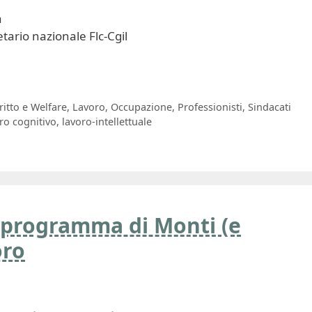
a
tario nazionale Flc-Cgil
ritto e Welfare
,
Lavoro
,
Occupazione
,
Professionisti
,
Sindacati
ro cognitivo
,
lavoro-intellettuale
programma di Monti (e
oro