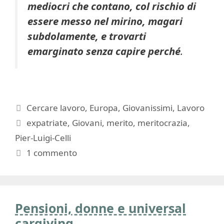
mediocri che contano, col rischio di
essere messo nel mirino, magari
subdolamente, e trovarti
emarginato senza capire perché
.
Categorie
Cercare lavoro
,
Europa
,
Giovanissimi
,
Lavoro
Tag
expatriate
,
Giovani
,
merito
,
meritocrazia
,
Pier-Luigi-Celli
1 commento
Pensioni, donne e universal
cargiving