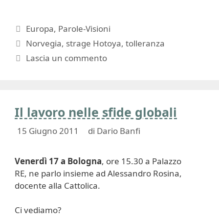
Categorie
Europa
,
Parole-Visioni
Tag
Norvegia
,
strage Hotoya
,
tolleranza
Lascia un commento
Il lavoro nelle sfide globali
15 Giugno 2011
di
Dario Banfi
Venerdì 17 a Bologna
, ore 15.30 a Palazzo
RE, ne parlo insieme ad Alessandro Rosina,
docente alla Cattolica.
Ci vediamo?