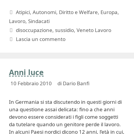
Categorie
Atipici
,
Autonomi
,
Diritto e Welfare
,
Europa
,
Lavoro
,
Sindacati
Tag
disoccupazione
,
sussidio
,
Veneto Lavoro
Lascia un commento
Anni luce
10 Febbraio 2010
di
Dario Banfi
In Germania si sta discutendo in questi giorni di
una questione assai delicata: fino a che anni
devono essere considerati i figli come soggetti
da tutelare quando un genitore perde il lavoro.
In alcuni Paesi nordici dicono 12 anni, l’età in cui,