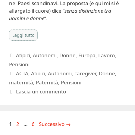
nei Paesi scandinavi. La proposta (e qui mi si è
allargato il cuore) dice “
senza distinzione tra
uomini e donne
“.
Leggi tutto
Categorie
Atipici
,
Autonomi
,
Donne
,
Europa
,
Lavoro
,
Pensioni
Tag
ACTA
,
Atipici
,
Autonomi
,
caregiver
,
Donne
,
maternità
,
Paternità
,
Pensioni
Lascia un commento
Pagina
Pagina
Pagina
1
2
…
6
Successivo
→