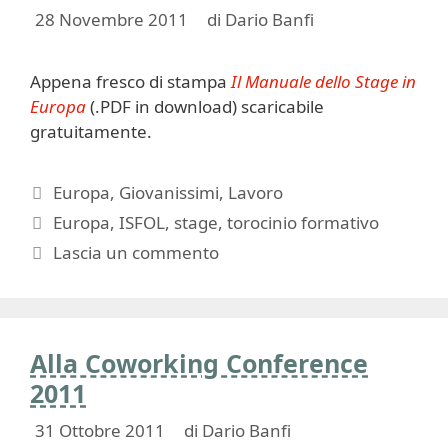
28 Novembre 2011
di
Dario Banfi
Appena fresco di stampa
Il Manuale dello Stage in
Europa
(.PDF in download) scaricabile
gratuitamente.
Categorie
Europa
,
Giovanissimi
,
Lavoro
Tag
Europa
,
ISFOL
,
stage
,
torocinio formativo
Lascia un commento
Alla Coworking Conference
2011
31 Ottobre 2011
di
Dario Banfi