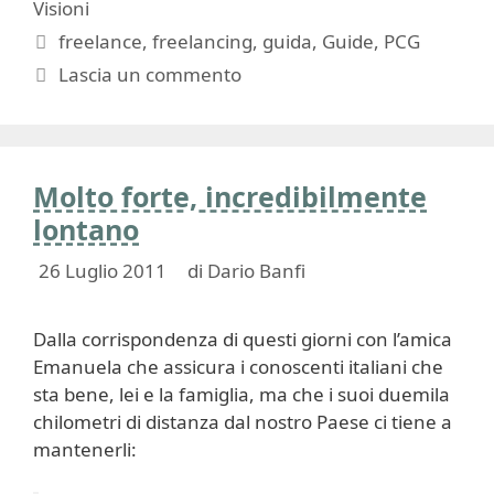
Visioni
Tag
freelance
,
freelancing
,
guida
,
Guide
,
PCG
Lascia un commento
Molto forte, incredibilmente
lontano
26 Luglio 2011
di
Dario Banfi
Dalla corrispondenza di questi giorni con l’amica
Emanuela che assicura i conoscenti italiani che
sta bene, lei e la famiglia, ma che i suoi duemila
chilometri di distanza dal nostro Paese ci tiene a
mantenerli: