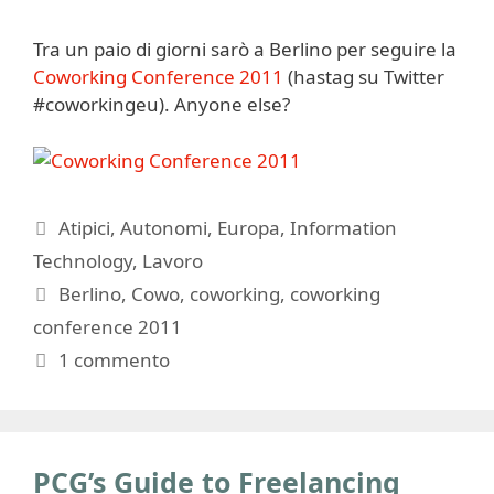
Tra un paio di giorni sarò a Berlino per seguire la
Coworking Conference 2011
(hastag su Twitter
#coworkingeu). Anyone else?
Categorie
Atipici
,
Autonomi
,
Europa
,
Information
Technology
,
Lavoro
Tag
Berlino
,
Cowo
,
coworking
,
coworking
conference 2011
1 commento
PCG’s Guide to Freelancing