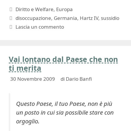
Categorie
Diritto e Welfare
,
Europa
Tag
disoccupazione
,
Germania
,
Hartz IV
,
sussidio
Lascia un commento
Vai lontano dal Paese che non
ti merita
30 Novembre 2009
di
Dario Banfi
Questo Paese, il tuo Paese, non è più
un posto in cui sia possibile stare con
orgoglio.