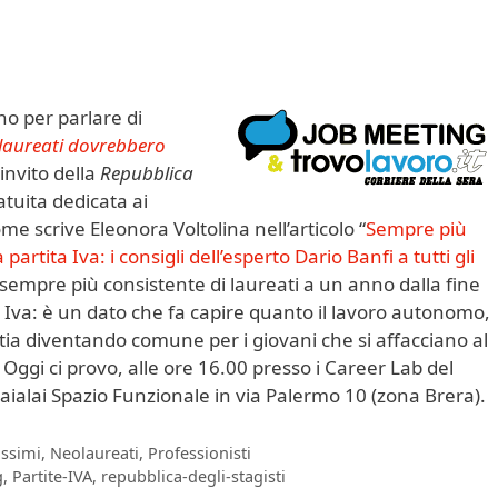
no per parlare di
eolaureati dovrebbero
’invito della
Repubblica
ratuita dedicata ai
me scrive Eleonora Voltolina nell’articolo “
Sempre più
artita Iva: i consigli dell’esperto Dario Banfi a tutti gli
empre più consistente di laureati a un anno dalla fine
a Iva: è un dato che fa capire quanto il lavoro autonomo,
stia diventando comune per i giovani che si affacciano al
 Oggi ci provo, alle ore 16.00 presso i Career Lab del
 Jaialai Spazio Funzionale in via Palermo 10 (zona Brera).
ssimi
,
Neolaureati
,
Professionisti
g
,
Partite-IVA
,
repubblica-degli-stagisti