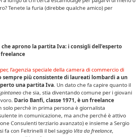
vi a lungo di chi cerca escamotage per pagarvi di meno o
oro? Tenete la furia (direbbe qualche amico) per
he aprono la partita Iva: i consigli dell’esperto
i freelance
er, l’agenzia speciale della camera di commercio di
sempre più consistente di laureati lombardi a un
aperto una partita Iva
. Un dato che fa capire quanto il
spintaneo
che sia, stia diventando comune per i giovani
avoro.
Dario Banfi, classe 1971, è un freelance
n solo perchè in prima persona è giornalista
nsulente in comunicazione, ma anche perché è attivo
zione Consulenti terziario avanzato) e insieme a Sergio
fa con Feltrinelli il bel saggio
Vita da freelance
,