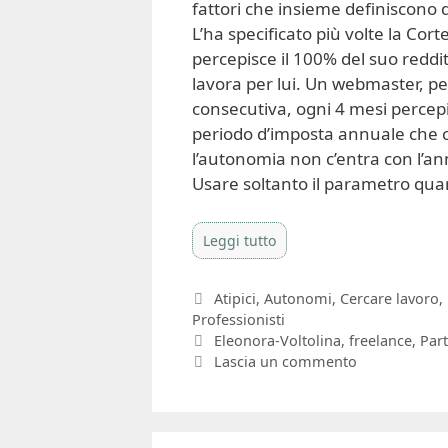
fattori che insieme definiscono 
L’ha specificato più volte la Cor
percepisce il 100% del suo redd
lavora per lui. Un webmaster, pe
consecutiva, ogni 4 mesi percepis
periodo d’imposta annuale che c
l’autonomia non c’entra con l’an
Usare soltanto il parametro qua
Leggi tutto
Categorie
Atipici
,
Autonomi
,
Cercare lavoro
,
Professionisti
Tag
Eleonora-Voltolina
,
freelance
,
Part
Lascia un commento