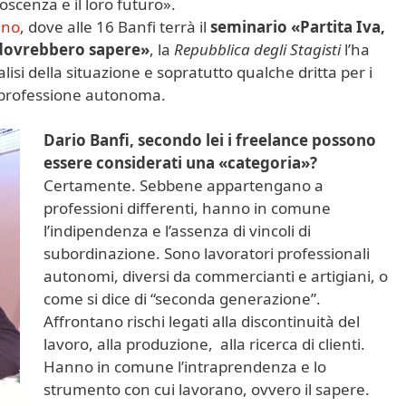
noscenza e il loro futuro».
ano
, dove alle 16 Banfi terrà il
seminario «Partita Iva,
i dovrebbero sapere»
, la
Repubblica degli Stagisti
l’ha
lisi della situazione e sopratutto qualche dritta per i
 professione autonoma.
Dario Banfi, secondo lei i freelance possono
essere considerati una «categoria»?
Certamente. Sebbene appartengano a
professioni differenti, hanno in comune
l’indipendenza e l’assenza di vincoli di
subordinazione. Sono lavoratori professionali
autonomi, diversi da commercianti e artigiani, o
come si dice di “seconda generazione”.
Affrontano rischi legati alla discontinuità del
lavoro, alla produzione, alla ricerca di clienti.
Hanno in comune l’intraprendenza e lo
strumento con cui lavorano, ovvero il sapere.