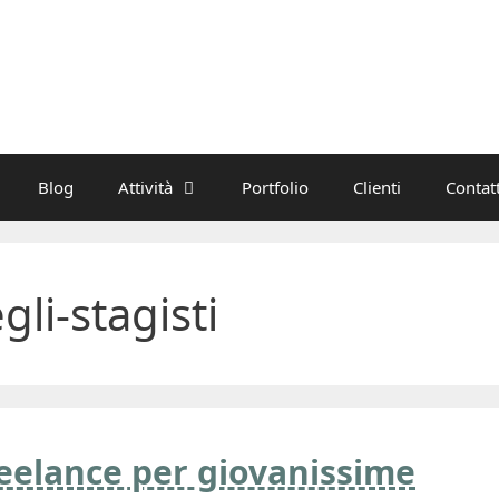
Blog
Attività
Portfolio
Clienti
Contatt
li-stagisti
reelance per giovanissime