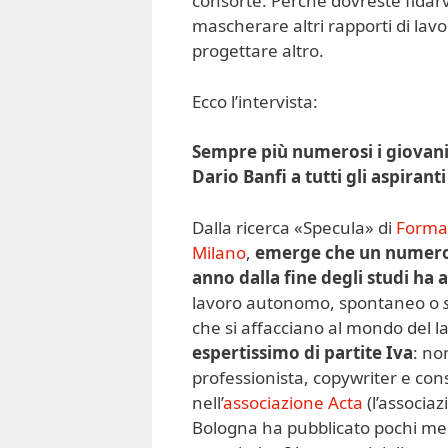
consorte. Perché dovreste fidar
mascherare altri rapporti di lav
progettare altro.
Ecco l’intervista:
Sempre più numerosi i giovani c
Dario Banfi a tutti gli aspirant
Dalla ricerca «Specula» di
Formap
Milano
,
emerge che un numero 
anno dalla fine degli studi ha 
lavoro autonomo, spontaneo o
che si affacciano al mondo del l
espertissimo di partite Iva
: no
professionista, copywriter e co
nell’
associazione Acta
(l’associa
Bologna ha pubblicato pochi mesi 