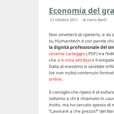
Economia del gra
21 Ottobre 2011
di
Dario Banfi
Non smetterò di ripeterlo, e da 
su Humanitech.it con parole ch
la dignità professionale del si
recente carteggio
(.PDF) tra l’ed
che
si è vista attribuire
il simpati
Italia al massimo si sarebbe infila
(se non nullo) contenuto forma
online
.
Il consiglio che ripeto è di evita
soltanto a chi è chiamato in caus
invito, ma ho cercato spesso di 
“Lavorare a che prezzo?” del lib