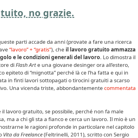
tuito, no grazie.
queste parti accade da anni (provate a fare una ricerca
iave
“lavoro” + “gratis”
), che
il lavoro gratuito ammazza
ngolo e le condizioni generali del lavoro
. Lo dimostra il
itore di
Flash Art
e una giovane desinger ora all’estero,
co epiteto di “mignotta” perché là ce l’ha fatta e qui in
ta in finti lavori sottopagati o tirocini gratuiti a scarso
tivo. Una vicenda triste, abbondantemente
commentata
re il lavoro gratuito, se possibile, perché non fa male
a, ma a chi gli sta a fianco e cerca un lavoro. Il mio è un
mostrarne le ragioni profonde in particolare nel capitolo
ro
Vita da Freelance
(Feltrinelli, 2011), scritto con Sergio