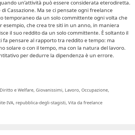
quando un’attività può essere considerata eterodiretta.
te di Cassazione. Ma se ci pensate ogni freelance
ito temporaneo da un solo committente ogni volta che
r esempio, che crea tre siti in un anno, in maniera
ce il suo reddito da un solo committente. È soltanto il
i fa pensare al rapporto tra reddito e tempo: ma
no solare o con il tempo, ma con la natura del lavoro.
ntitativo per dedurre la dipendenza è un errore.
Diritto e Welfare
,
Giovanissimi
,
Lavoro
,
Occupazione
,
ite-IVA
,
repubblica-degli-stagisti
,
Vita da freelance