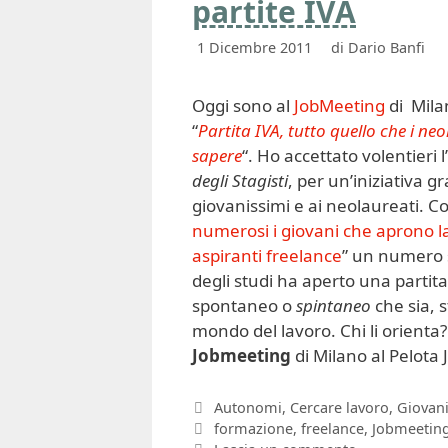
partite IVA
1 Dicembre 2011
di
Dario Banfi
Oggi sono al
JobMeeting
di Mila
“
Partita IVA, tutto quello che i n
sapere
“. Ho accettato volentieri l
degli Stagisti
, per un’iniziativa g
giovanissimi e ai neolaureati. Co
numerosi i giovani che aprono la p
aspiranti freelance
” un numero s
degli studi ha aperto una partit
spontaneo o
spintaneo
che sia, 
mondo del lavoro. Chi li orienta?
Jobmeeting
di Milano al Pelota
Categorie
Autonomi
,
Cercare lavoro
,
Giovani
Tag
formazione
,
freelance
,
Jobmeetin