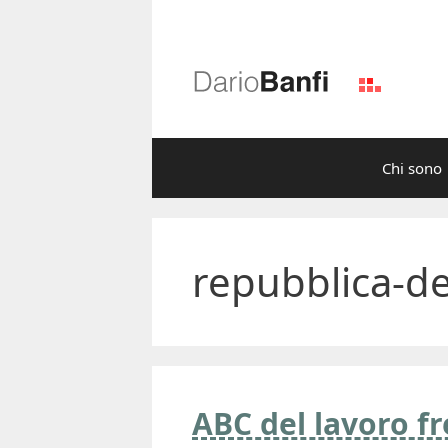
Vai
al
contenuto
Chi sono
repubblica-deg
ABC del lavoro f