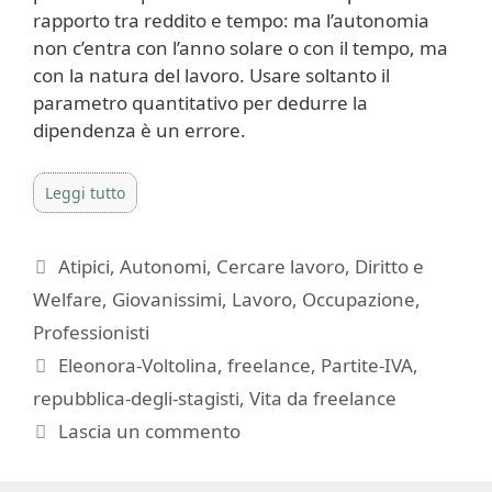
rapporto tra reddito e tempo: ma l’autonomia
non c’entra con l’anno solare o con il tempo, ma
con la natura del lavoro. Usare soltanto il
parametro quantitativo per dedurre la
dipendenza è un errore.
Leggi tutto
Categorie
Atipici
,
Autonomi
,
Cercare lavoro
,
Diritto e
Welfare
,
Giovanissimi
,
Lavoro
,
Occupazione
,
Professionisti
Tag
Eleonora-Voltolina
,
freelance
,
Partite-IVA
,
repubblica-degli-stagisti
,
Vita da freelance
Lascia un commento