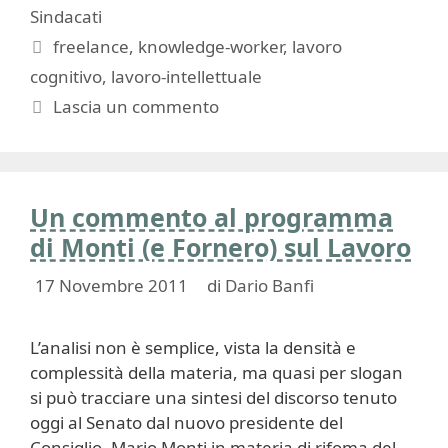
Sindacati
Tag
freelance
,
knowledge-worker
,
lavoro
cognitivo
,
lavoro-intellettuale
Lascia un commento
Un commento al programma
di Monti (e Fornero) sul Lavoro
17 Novembre 2011
di
Dario Banfi
L’analisi non è semplice, vista la densità e
complessità della materia, ma quasi per slogan
si può tracciare una sintesi del discorso tenuto
oggi al Senato dal nuovo presidente del
Consiglio, Mario Monti in materia di rifoma del