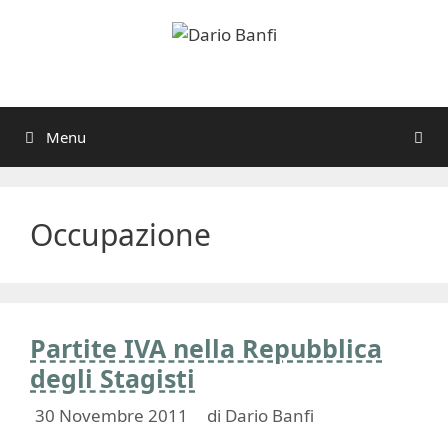
Vai
al
contenuto
Menu
Occupazione
Partite IVA nella Repubblica
degli Stagisti
30 Novembre 2011
di
Dario Banfi