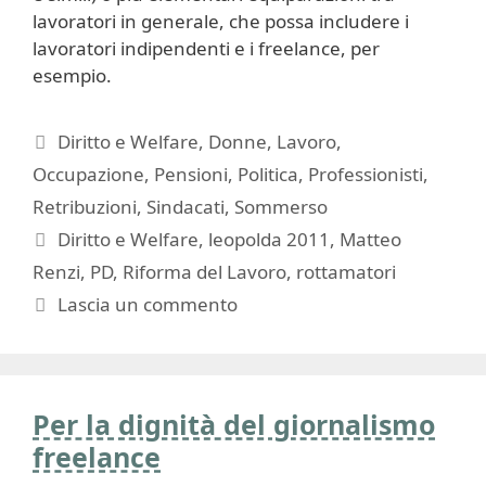
lavoratori in generale, che possa includere i
lavoratori indipendenti e i freelance, per
esempio.
Categorie
Diritto e Welfare
,
Donne
,
Lavoro
,
Occupazione
,
Pensioni
,
Politica
,
Professionisti
,
Retribuzioni
,
Sindacati
,
Sommerso
Tag
Diritto e Welfare
,
leopolda 2011
,
Matteo
Renzi
,
PD
,
Riforma del Lavoro
,
rottamatori
Lascia un commento
Per la dignità del giornalismo
freelance