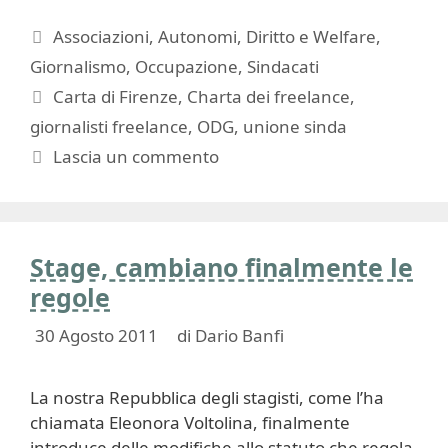
Categorie
Associazioni
,
Autonomi
,
Diritto e Welfare
,
Giornalismo
,
Occupazione
,
Sindacati
Tag
Carta di Firenze
,
Charta dei freelance
,
giornalisti freelance
,
ODG
,
unione sinda
Lascia un commento
Stage, cambiano finalmente le
regole
30 Agosto 2011
di
Dario Banfi
La nostra Repubblica degli stagisti, come l’ha
chiamata Eleonora Voltolina, finalmente
introduce delle modifiche allo statuto che regola