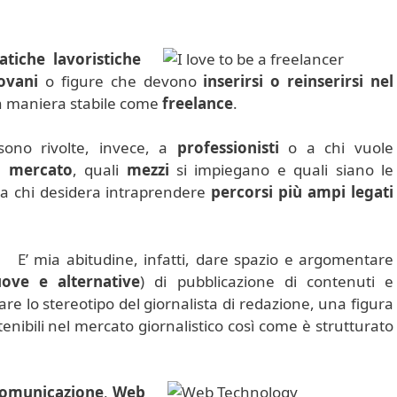
atiche lavoristiche
ovani
o figure che devono
inserirsi o reinserirsi nel
n maniera stabile come
freelance
.
ono rivolte, invece, a
professionisti
o a chi vuole
il
mercato
, quali
mezzi
si impiegano e quali siano le
a chi desidera intraprendere
percorsi più ampi legati
E’ mia abitudine, infatti, dare spazio e argomentare
ove e alternative
) di pubblicazione di contenuti e
re lo stereotipo del giornalista di redazione, una figura
nibili nel mercato giornalistico così come è strutturato
omunicazione
,
Web