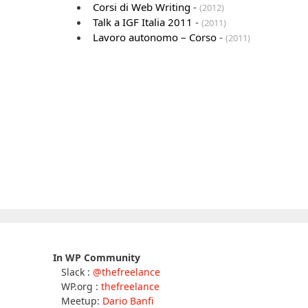
Corsi di Web Writing
-
(2012)
Talk a IGF Italia 2011
-
(2011)
Lavoro autonomo – Corso
-
(2011)
In WP Community
Slack :
@thefreelance
WP.org :
thefreelance
Meetup:
Dario Banfi