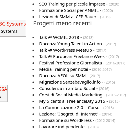
SEO Training per piccole imprese
-
(2020)
Formazione Social per ANMIL
-
(2020)
Lezioni di SMM al CFP Bauer
-
(2019)
Progetti meno recenti
G Systems
Talk @ WCMIL 2018
-
(2018)
Docenza Young Talent in Action
-
(2017)
Talk @ WordPress MeetUp
-
(2017)
Talk @ European Freelance Week
-
(2017)
Festival Professione Giornalista
-
(2016-2017)
Media Training per notai
-
(2016-2017)
Docenza AFOL su SMM
-
(2017)
Migrazione Senzabavaglio.info
-
(2016)
Consulenza in ambito Social
-
(2016)
Corsi di Social Media Marketing
-
(2015-2017)
A
My 5 cents al FreelanceDay 2015
-
(2015)
La Comunicazione 2.0 – Corso
-
(2015)
Lezione: “I segreti di Internet”
-
(2014)
Formazione su WordPress
-
(2012-2014)
Lavorare indipendente
-
(2013)