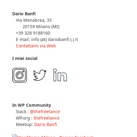
Dario Banfi
Via Menabrea, 33
20159 Milano (MI)
+39 328 9188160
E-mail: info (at) dariobanfi (.) it
Contattami via Web
I miei social
In WP Community
Slack :
@thefreelance
WP.org :
thefreelance
Meetup:
Dario Banfi