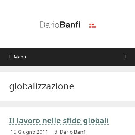
Vai
al
contenuto
Menu
globalizzazione
Il lavoro nelle sfide globali
15 Giugno 2011
di
Dario Banfi