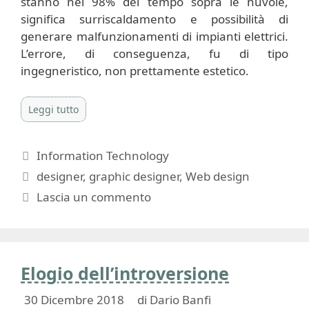
stanno nel 98% del tempo sopra le nuvole,
significa surriscaldamento e possibilità di
generare malfunzionamenti di impianti elettrici.
L’errore, di conseguenza, fu di tipo
ingegneristico, non prettamente estetico.
Leggi tutto
Categorie
Information Technology
Tag
designer
,
graphic designer
,
Web design
Lascia un commento
Elogio dell’introversione
30 Dicembre 2018
di
Dario Banfi