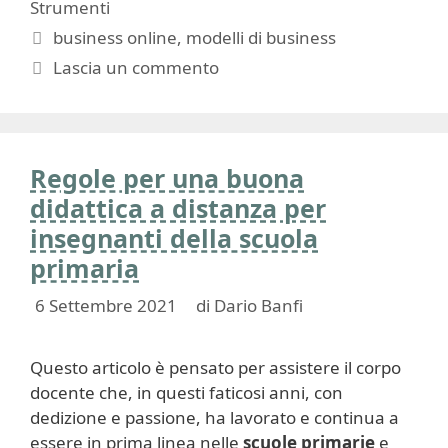
Strumenti
Tag
business online
,
modelli di business
Lascia un commento
Regole per una buona
didattica a distanza per
insegnanti della scuola
primaria
6 Settembre 2021
di
Dario Banfi
Questo articolo è pensato per assistere il corpo
docente che, in questi faticosi anni, con
dedizione e passione, ha lavorato e continua a
essere in prima linea nelle
scuole primarie
e