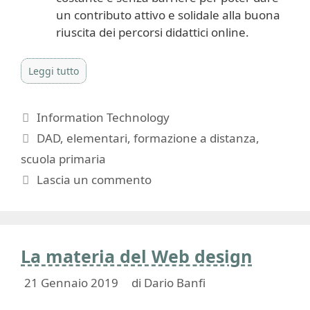
un contributo attivo e solidale alla buona
riuscita dei percorsi didattici online.
Leggi tutto
Categorie
Information Technology
Tag
DAD
,
elementari
,
formazione a distanza
,
scuola primaria
Lascia un commento
La materia del Web design
21 Gennaio 2019
di
Dario Banfi