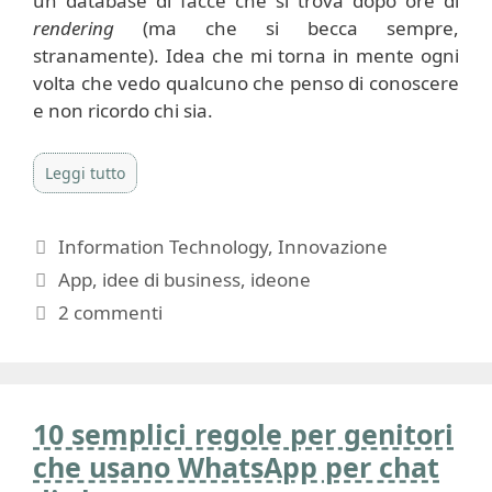
un database di facce che si trova dopo ore di
rendering
(ma che si becca sempre,
stranamente). Idea che mi torna in mente ogni
volta che vedo qualcuno che penso di conoscere
e non ricordo chi sia.
Leggi tutto
Categorie
Information Technology
,
Innovazione
Tag
App
,
idee di business
,
ideone
2 commenti
10 semplici regole per genitori
che usano WhatsApp per chat