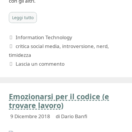
con gli altri.
Leggi tutto
Categorie
Information Technology
Tag
critica social media
,
introversione
,
nerd
,
timidezza
Lascia un commento
Emozionarsi per il codice (e
trovare lavoro)
9 Dicembre 2018
di
Dario Banfi