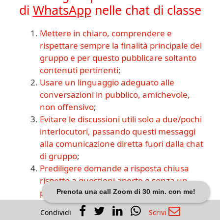
di
WhatsApp
nelle chat di classe
Mettere in chiaro, comprendere e
rispettare sempre la finalità principale del
gruppo e per questo pubblicare soltanto
contenuti pertinenti
;
Usare un linguaggio adeguato alle
conversazioni in pubblico, amichevole,
non offensivo
;
Evitare le discussioni utili solo a due/pochi
interlocutori, passando questi messaggi
alla comunicazione diretta fuori dalla chat
di gruppo
;
Prediligere domande a risposta chiusa
rispetto a questioni aperte o senza un
preciso contesto
;
Prenota una call Zoom di 30 min. con me!
Chiudere discussioni importanti prima di
Condividi
Scrivi
aprirne altre
;