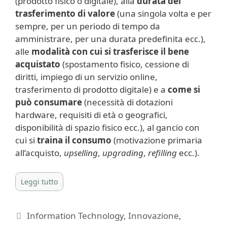
(prodotto fisico o digitale), alla
durata del
trasferimento di valore
(una singola volta e per
sempre, per un periodo di tempo da
amministrare, per una durata predefinita ecc.),
alle
modalità con cui si trasferisce il bene
acquistato
(spostamento fisico, cessione di
diritti, impiego di un servizio online,
trasferimento di prodotto digitale) e a
come si
può consumare
(necessità di dotazioni
hardware, requisiti di età o geografici,
disponibilità di spazio fisico ecc.), al gancio con
cui si
traina il consumo
(motivazione primaria
all’acquisto,
upselling
,
upgrading
,
refilling
ecc.).
Leggi tutto
Categorie
Information Technology
,
Innovazione
,