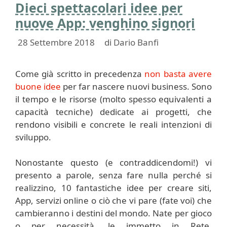
Dieci spettacolari idee per
nuove App: venghino signori
28 Settembre 2018
di
Dario Banfi
Come già scritto in precedenza
non basta avere
buone idee
per far nascere nuovi business. Sono
il tempo e le risorse (molto spesso equivalenti a
capacità tecniche) dedicate ai progetti, che
rendono visibili e concrete le reali intenzioni di
sviluppo.
Nonostante questo (e contraddicendomi!) vi
presento a parole, senza fare nulla perché si
realizzino, 10 fantastiche idee per creare siti,
App, servizi online o ciò che vi pare (fate voi) che
cambieranno i destini del mondo. Nate per gioco
o per necessità, le immetto in Rete,