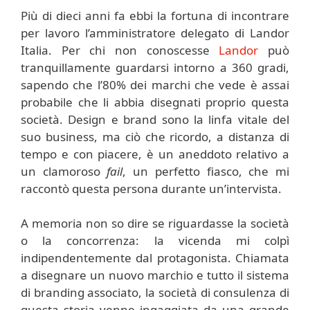
Più di dieci anni fa ebbi la fortuna di incontrare
per lavoro l’amministratore delegato di Landor
Italia. Per chi non conoscesse
Landor
può
tranquillamente guardarsi intorno a 360 gradi,
sapendo che l’80% dei marchi che vede è assai
probabile che li abbia disegnati proprio questa
società. Design e brand sono la linfa vitale del
suo business, ma ciò che ricordo, a distanza di
tempo e con piacere, è un aneddoto relativo a
un clamoroso
fail
, un perfetto fiasco, che mi
raccontò questa persona durante un’intervista.
A memoria non so dire se riguardasse la società
o la concorrenza: la vicenda mi colpì
indipendentemente dal protagonista. Chiamata
a disegnare un nuovo marchio e tutto il sistema
di branding associato, la società di consulenza di
questa storia venne ingaggiata da una grande