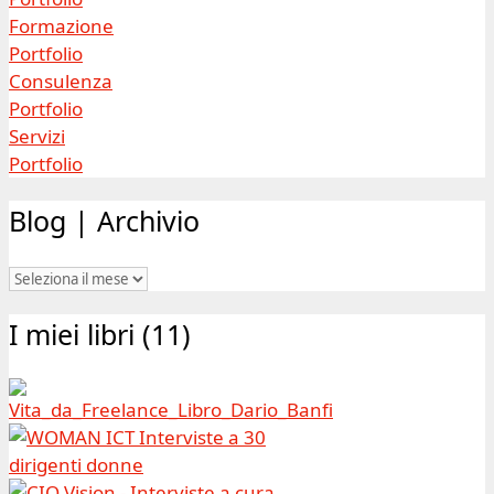
Formazione
Portfolio
Consulenza
Portfolio
Servizi
Portfolio
Blog | Archivio
Blog
|
I miei libri (11)
Archivio