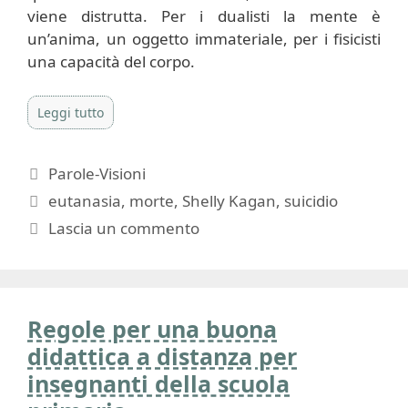
viene distrutta. Per i dualisti la mente è
un’anima, un oggetto immateriale, per i fisicisti
una capacità del corpo.
Leggi tutto
Categorie
Parole-Visioni
Tag
eutanasia
,
morte
,
Shelly Kagan
,
suicidio
Lascia un commento
Regole per una buona
didattica a distanza per
insegnanti della scuola