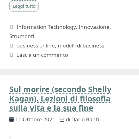
Leggi tutto
Categorie
Information Technology
,
Innovazione
,
Strumenti
Tag
business online
,
modelli di business
Lascia un commento
Sul morire (secondo Shelly
Kagan). Lezioni di filosofia
sulla vita e la sua fine
11 Ottobre 2021
di
Dario Banfi