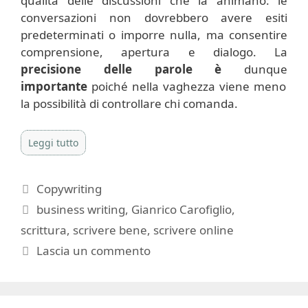
qualità delle discussioni che la animano: le
conversazioni non dovrebbero avere esiti
predeterminati o imporre nulla, ma consentire
comprensione, apertura e dialogo. La
precisione delle parole è
dunque
importante
poiché nella vaghezza viene meno
la possibilità di controllare chi comanda.
Leggi tutto
Categorie
Copywriting
Tag
business writing
,
Gianrico Carofiglio
,
scrittura
,
scrivere bene
,
scrivere online
Lascia un commento