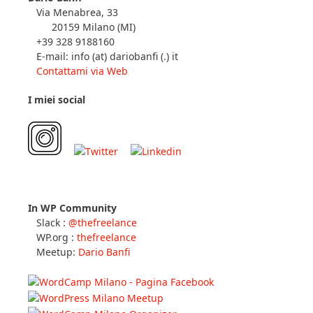
Dario Banfi
Via Menabrea, 33
20159 Milano (MI)
+39 328 9188160
E-mail: info (at) dariobanfi (.) it
Contattami via Web
I miei social
In WP Community
Slack :
@thefreelance
WP.org :
thefreelance
Meetup:
Dario Banfi