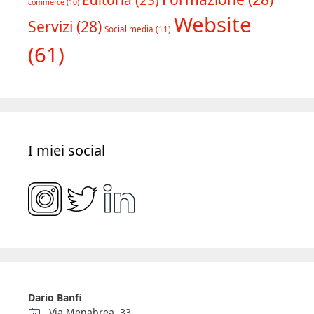
Editoria
(23)
commerce
(10)
Website
Servizi
(28)
Social media
(11)
(61)
I miei social
Dario Banfi
Via Menabrea, 33