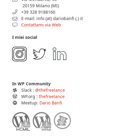
20159 Milano (MI)
+39 328 9188160
E-mail: info (at) dariobanfi (.) it
Contattami via Web
I miei social
In WP Community
Slack :
@thefreelance
WP.org :
thefreelance
Meetup:
Dario Banfi