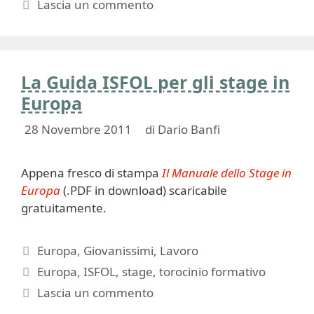
Lascia un commento
La Guida ISFOL per gli stage in
Europa
28 Novembre 2011
di
Dario Banfi
Appena fresco di stampa
Il Manuale dello Stage in
Europa
(.PDF in download) scaricabile
gratuitamente.
Categorie
Europa
,
Giovanissimi
,
Lavoro
Tag
Europa
,
ISFOL
,
stage
,
torocinio formativo
Lascia un commento