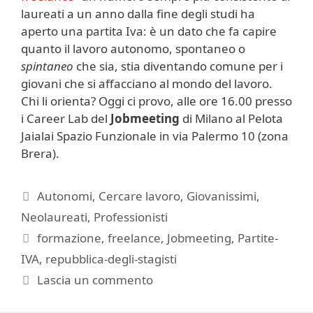
laureati a un anno dalla fine degli studi ha
aperto una partita Iva: è un dato che fa capire
quanto il lavoro autonomo, spontaneo o
spintaneo
che sia, stia diventando comune per i
giovani che si affacciano al mondo del lavoro.
Chi li orienta? Oggi ci provo, alle ore 16.00 presso
i Career Lab del
Jobmeeting
di Milano al Pelota
Jaialai Spazio Funzionale in via Palermo 10 (zona
Brera).
Categorie
Autonomi
,
Cercare lavoro
,
Giovanissimi
,
Neolaureati
,
Professionisti
Tag
formazione
,
freelance
,
Jobmeeting
,
Partite-
IVA
,
repubblica-degli-stagisti
Lascia un commento