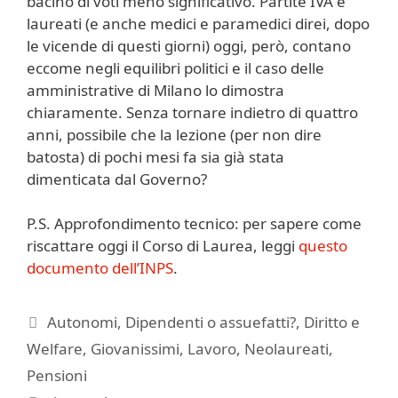
bacino di voti meno significativo. Partite IVA e
laureati (e anche medici e paramedici direi, dopo
le vicende di questi giorni) oggi, però, contano
eccome negli equilibri politici e il caso delle
amministrative di Milano lo dimostra
chiaramente. Senza tornare indietro di quattro
anni, possibile che la lezione (per non dire
batosta) di pochi mesi fa sia già stata
dimenticata dal Governo?
P.S. Approfondimento tecnico: per sapere come
riscattare oggi il Corso di Laurea, leggi
questo
documento dell’INPS
.
Categorie
Autonomi
,
Dipendenti o assuefatti?
,
Diritto e
Welfare
,
Giovanissimi
,
Lavoro
,
Neolaureati
,
Pensioni