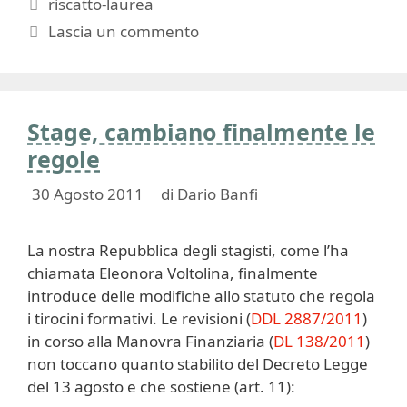
Tag
riscatto-laurea
Lascia un commento
Stage, cambiano finalmente le
regole
30 Agosto 2011
di
Dario Banfi
La nostra Repubblica degli stagisti, come l’ha
chiamata Eleonora Voltolina, finalmente
introduce delle modifiche allo statuto che regola
i tirocini formativi. Le revisioni (
DDL 2887/2011
)
in corso alla Manovra Finanziaria (
DL 138/2011
)
non toccano quanto stabilito del Decreto Legge
del 13 agosto e che sostiene (art. 11):