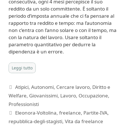
consecutiva, ogni 4 mesi percepisce il suo
reddito da un solo committente. È soltanto il
periodo d’imposta annuale che ci fa pensare al
rapporto tra reddito e tempo: ma l’autonomia
non c’entra con l’anno solare o con il tempo, ma
con la natura del lavoro. Usare soltanto il
parametro quantitativo per dedurre la
dipendenza è un errore.
Leggi tutto
Categorie
Atipici
,
Autonomi
,
Cercare lavoro
,
Diritto e
Welfare
,
Giovanissimi
,
Lavoro
,
Occupazione
,
Professionisti
Tag
Eleonora-Voltolina
,
freelance
,
Partite-IVA
,
repubblica-degli-stagisti
,
Vita da freelance