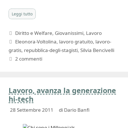
Leggi tutto
Categorie
Diritto e Welfare
,
Giovanissimi
,
Lavoro
Tag
Eleonora-Voltolina
,
lavoro gratuito
,
lavoro-
gratis
,
repubblica-degli-stagisti
,
Silvia Bencivelli
2 commenti
Lavoro, avanza la generazione
hi-tech
28 Settembre 2011
di
Dario Banfi