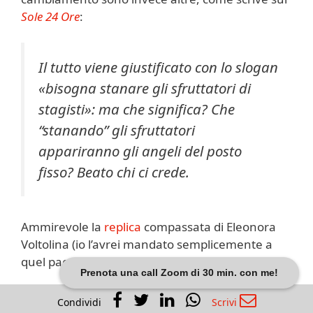
Sole 24 Ore
:
Il tutto viene giustificato con lo slogan
«bisogna stanare gli sfruttatori di
stagisti»: ma che significa? Che
“stanando” gli sfruttatori
appariranno gli angeli del posto
fisso? Beato chi ci crede.
Ammirevole la
replica
compassata di Eleonora
Voltolina (io l’avrei mandato semplicemente a
quel paese), che condivido:
Prenota una call Zoom di 30 min. con me!
Condividi
Scrivi
Le aziende hanno avuto, hanno e