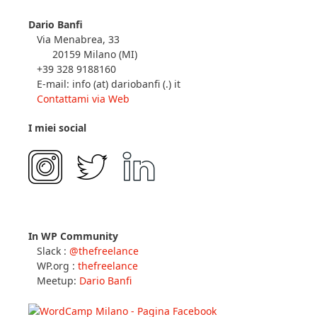
Dario Banfi
Via Menabrea, 33
20159 Milano (MI)
+39 328 9188160
E-mail: info (at) dariobanfi (.) it
Contattami via Web
I miei social
In WP Community
Slack :
@thefreelance
WP.org :
thefreelance
Meetup:
Dario Banfi