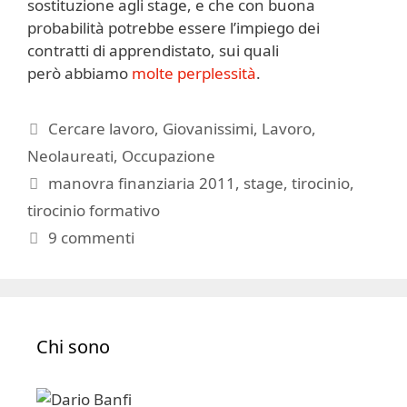
sostituzione agli stage, e che con buona
probabilità potrebbe essere l’impiego dei
contratti di apprendistato, sui quali
però abbiamo
molte perplessità
.
Categorie
Cercare lavoro
,
Giovanissimi
,
Lavoro
,
Neolaureati
,
Occupazione
Tag
manovra finanziaria 2011
,
stage
,
tirocinio
,
tirocinio formativo
9 commenti
Chi sono