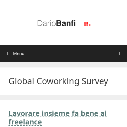
Vai
al
contenuto
Menu
Global Coworking Survey
Lavorare insieme fa bene ai
freelance