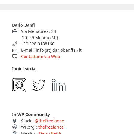
Dario Banfi
Via Menabrea, 33
20159 Milano (MI)
+39 328 9188160
E-mail: info (at) dariobanfi (.) it
Contattami via Web
I miei social
In WP Community
Slack :
@thefreelance
WP.org :
thefreelance
Meetup:
Dario Banfi