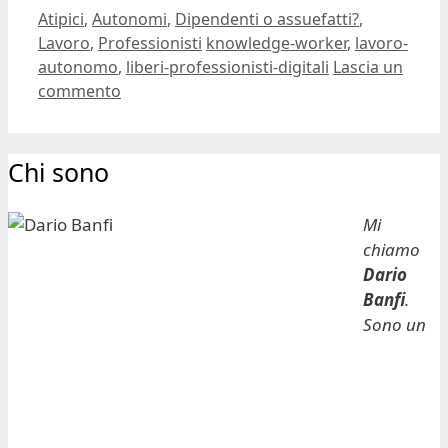
Categorie
Atipici
,
Autonomi
,
Dipendenti o assuefatti?
,
Tag
Lavoro
,
Professionisti
knowledge-worker
,
lavoro-
autonomo
,
liberi-professionisti-digitali
Lascia un
commento
Chi sono
Mi
chiamo
Dario
Banfi
.
Sono un