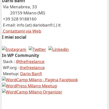
Dario Banfi
Via Menabrea, 33
20159 Milano (MI)
+39 328 9188160
E-mail: info (at) dariobanfi (.) it
Contattami via Web
I miei social
In WP Community
Slack :
@thefreelance
WP.org :
thefreelance
Meetup:
Dario Banfi