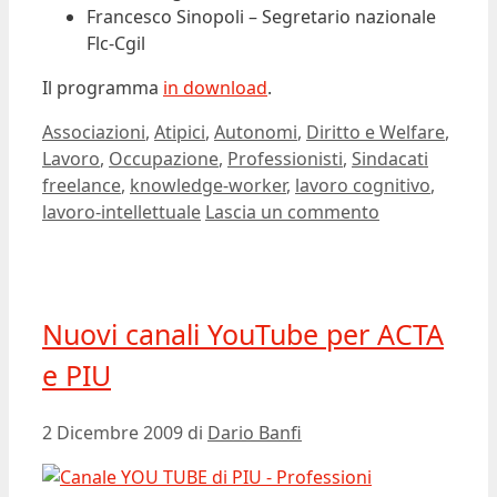
Francesco Sinopoli – Segretario nazionale
Flc-Cgil
Il programma
in download
.
Categorie
Associazioni
,
Atipici
,
Autonomi
,
Diritto e Welfare
,
Tag
Lavoro
,
Occupazione
,
Professionisti
,
Sindacati
freelance
,
knowledge-worker
,
lavoro cognitivo
,
lavoro-intellettuale
Lascia un commento
Nuovi canali YouTube per ACTA
e PIU
2 Dicembre 2009
di
Dario Banfi