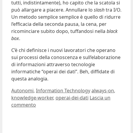
tutti, indistintamente), ho capito che la scatola si
può allargare a piacere. Annullare lo
slash
tra I/O.
Un metodo semplice semplice è quello di ridurre
l’efficacia della seconda pausa, la cena, per
ricominciare subito dopo, tuffandosi nella
black
box
.
C’è chi definisce i nuovi lavoratori che operano
sui processi della conoscenza e sull’elaborazione
di informazioni attraverso tecnologie
informatiche “operai dei dati”. Beh, diffidate di
questa analogia.
Categorie
Tag
Autonomi
,
Information Technology
always-on
,
knowledge-worker
,
operai-dei-dati
Lascia un
commento