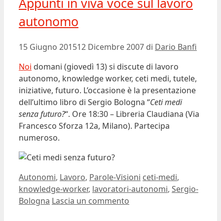
Appunti in viva voce sul lavoro
autonomo
15 Giugno 2015
12 Dicembre 2007
di
Dario Banfi
Noi
domani (giovedì 13) si discute di lavoro
autonomo, knowledge worker, ceti medi, tutele,
iniziative, futuro. L’occasione è la presentazione
dell’ultimo libro di Sergio Bologna “
Ceti medi
senza futuro?
“. Ore 18:30 – Libreria Claudiana (Via
Francesco Sforza 12a, Milano). Partecipa
numeroso.
Categorie
Tag
Autonomi
,
Lavoro
,
Parole-Visioni
ceti-medi
,
knowledge-worker
,
lavoratori-autonomi
,
Sergio-
Bologna
Lascia un commento