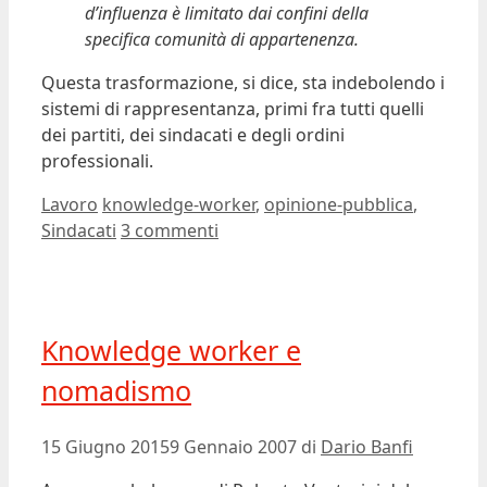
d’influenza è limitato dai confini della
specifica comunità di appartenenza.
Questa trasformazione, si dice, sta indebolendo i
sistemi di rappresentanza, primi fra tutti quelli
dei partiti, dei sindacati e degli ordini
professionali.
Categorie
Tag
Lavoro
knowledge-worker
,
opinione-pubblica
,
Sindacati
3 commenti
Knowledge worker e
nomadismo
15 Giugno 2015
9 Gennaio 2007
di
Dario Banfi