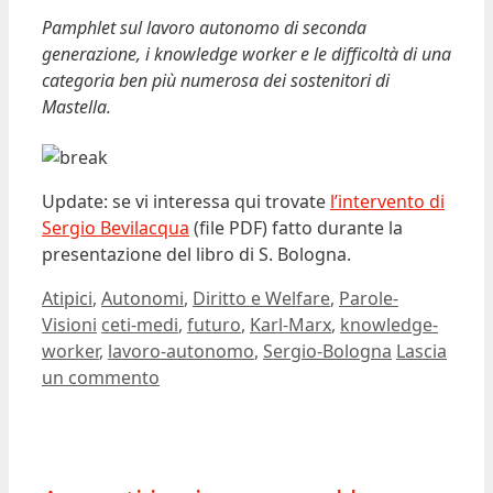
Pamphlet sul lavoro autonomo di seconda
generazione, i knowledge worker e le difficoltà di una
categoria ben più numerosa dei sostenitori di
Mastella.
Update: se vi interessa qui trovate
l’intervento di
Sergio Bevilacqua
(file PDF) fatto durante la
presentazione del libro di S. Bologna.
Categorie
Atipici
,
Autonomi
,
Diritto e Welfare
,
Parole-
Tag
Visioni
ceti-medi
,
futuro
,
Karl-Marx
,
knowledge-
worker
,
lavoro-autonomo
,
Sergio-Bologna
Lascia
un commento