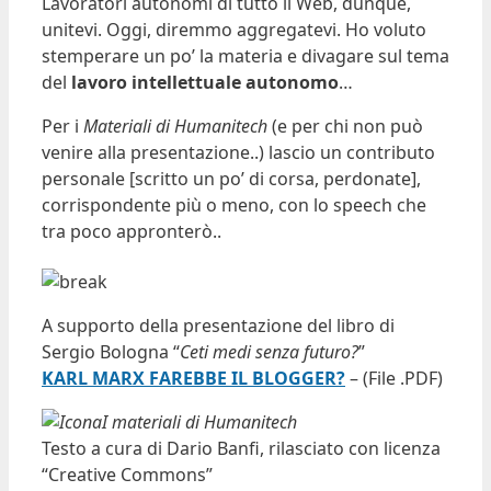
Lavoratori autonomi di tutto il Web, dunque,
unitevi. Oggi, diremmo aggregatevi. Ho voluto
stemperare un po’ la materia e divagare sul tema
del
lavoro intellettuale autonomo
…
Per i
Materiali di Humanitech
(e per chi non può
venire alla presentazione..) lascio un contributo
personale [scritto un po’ di corsa, perdonate],
corrispondente più o meno, con lo speech che
tra poco appronterò..
A supporto della presentazione del libro di
Sergio Bologna “
Ceti medi senza futuro?
”
KARL MARX FAREBBE IL BLOGGER?
– (File .PDF)
I materiali di Humanitech
Testo a cura di Dario Banfi, rilasciato con licenza
“Creative Commons”