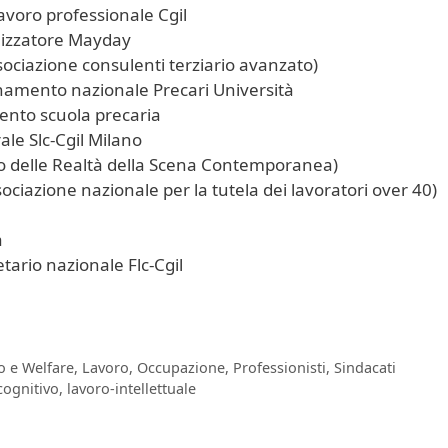
avoro professionale Cgil
nizzatore Mayday
sociazione consulenti terziario avanzato)
namento nazionale Precari Università
ento scuola precaria
ale Slc-Cgil Milano
 delle Realtà della Scena Contemporanea)
sociazione nazionale per la tutela dei lavoratori over 40)
a
tario nazionale Flc-Cgil
to e Welfare
,
Lavoro
,
Occupazione
,
Professionisti
,
Sindacati
cognitivo
,
lavoro-intellettuale