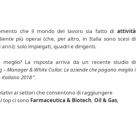
ento che il mondo del lavoro sia fatto di
attività
Niente più operai (che, per altro, in Italia sono scesi di
i anni): solo impiegati, quadri e dirigenti.
o meglio? La risposta arriva da un recente studio di
g – Manager & White Collar. Le aziende che pagano meglio i
o italiano 2018
“.
relativi ai settori che consentono di raggiungere
l top ci sono
Farmaceutica & Biotech
,
Oil & Gas
,