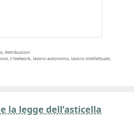
ro
,
Retribuzioni
ance
,
I-Network
,
lavoro-autonomo
,
lavoro-intellettuale
,
e la legge dell’asticella