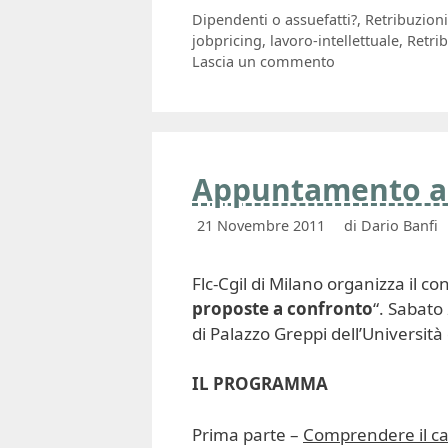
Categorie
Dipendenti o assuefatti?
,
Retribuzioni
Tag
jobpricing
,
lavoro-intellettuale
,
Retri
Lascia un commento
Appuntamento a 
21 Novembre 2011
di
Dario Banfi
Flc-Cgil di Milano organizza il c
proposte a confronto
“. Sabato
di Palazzo Greppi dell’Università 
IL PROGRAMMA
Prima parte –
Comprendere il ca