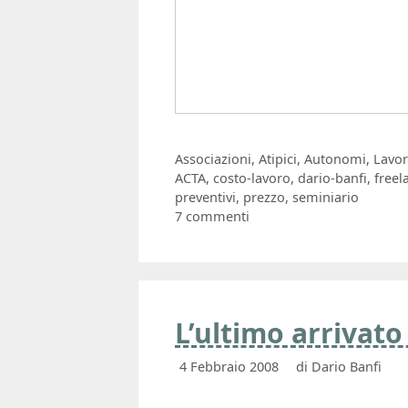
Categorie
Associazioni
,
Atipici
,
Autonomi
,
Lavo
Tag
ACTA
,
costo-lavoro
,
dario-banfi
,
freel
preventivi
,
prezzo
,
seminiario
7 commenti
L’ultimo arrivato 
4 Febbraio 2008
di
Dario Banfi