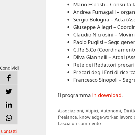
Mario Esposti – Consulta l
Andrea Fumagalli – orga
Sergio Bologna – Acta (As
Giuseppe Allegri – Coordi
Claudio Nicrosini – Movim
Paolo Puglisi – Segr. gener
C.Re.S.Co (Coordinamento
Dilva Giannelli – Atdal (As
Rete dei Redattori precari
Condividi
Precari degli Enti di ricerc
Francesco Sinopoli – Segre
Il programma
in download
.
Categorie
Associazioni
,
Atipici
,
Autonomi
,
Dirit
Tag
freelance
,
knowledge-worker
,
lavoro 
Lascia un commento
Contatti