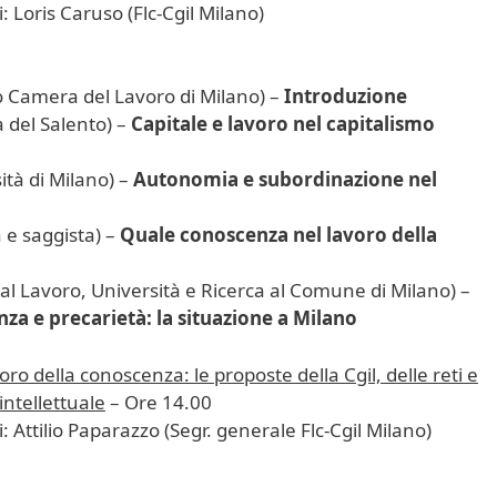
 Loris Caruso (Flc-Cgil Milano)
o Camera del Lavoro di Milano) –
Introduzione
 del Salento) –
Capitale e lavoro nel capitalismo
tà di Milano) –
Autonomia e subordinazione nel
a e saggista) –
Quale conoscenza nel lavoro della
 al Lavoro, Università e Ricerca al Comune di Milano) –
a e precarietà: la situazione a Milano
oro della conoscenza: le proposte della Cgil, delle reti e
intellettuale
– Ore 14.00
 Attilio Paparazzo (Segr. generale Flc-Cgil Milano)