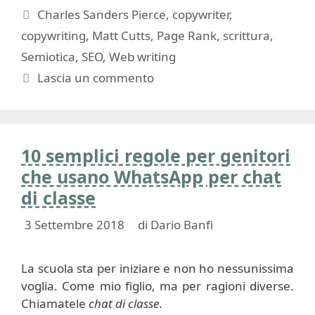
Tag
Charles Sanders Pierce
,
copywriter
,
copywriting
,
Matt Cutts
,
Page Rank
,
scrittura
,
Semiotica
,
SEO
,
Web writing
Lascia un commento
10 semplici regole per genitori
che usano WhatsApp per chat
di classe
3 Settembre 2018
di
Dario Banfi
La scuola sta per iniziare e non ho nessunissima
voglia. Come mio figlio, ma per ragioni diverse.
Chiamatele
chat di classe
.