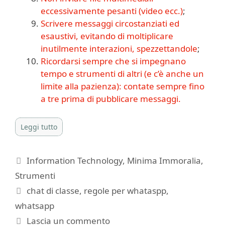
eccessivamente pesanti (video ecc.)
;
Scrivere messaggi circostanziati ed
esaustivi, evitando di moltiplicare
inutilmente interazioni, spezzettandole
;
Ricordarsi sempre che si impegnano
tempo e strumenti di altri (e c’è anche un
limite alla pazienza): contate sempre fino
a tre prima di pubblicare messaggi.
Leggi tutto
Categorie
Information Technology
,
Minima Immoralia
,
Strumenti
Tag
chat di classe
,
regole per whataspp
,
whatsapp
Lascia un commento