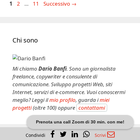
Pagina
Pagina
Pagina
1
2
…
11
Successivo
→
Chi sono
Mi chiamo
Dario Banfi
. Sono un giornalista
freelance, copywriter e consulente di
comunicazione. Sviluppo progetti Web, siti
Internet, servizi di e-commerce. Vuoi conoscermi
meglio? Leggi il
mio profilo
, guarda i
miei
progetti
(oltre 100) oppure
contattami
Prenota una call Zoom di 30 min. con me!
Condividi
Scrivi