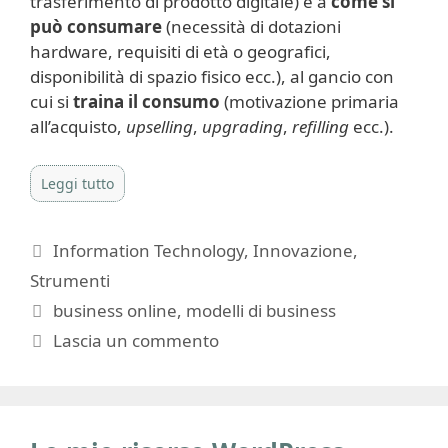
trasferimento di prodotto digitale) e a
come si
può consumare
(necessità di dotazioni
hardware, requisiti di età o geografici,
disponibilità di spazio fisico ecc.), al gancio con
cui si
traina il consumo
(motivazione primaria
all’acquisto,
upselling
,
upgrading
,
refilling
ecc.).
Leggi tutto
Categorie
Information Technology
,
Innovazione
,
Strumenti
Tag
business online
,
modelli di business
Lascia un commento