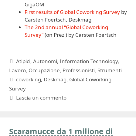
GigaOM
First results of Global Coworking Survey
by
Carsten Foertsch, Deskmag
The 2nd annual “Global Coworking
Survey”
(on Prezi) by Carsten Foertsch
Categorie
Atipici
,
Autonomi
,
Information Technology
,
Lavoro
,
Occupazione
,
Professionisti
,
Strumenti
Tag
coworking
,
Deskmag
,
Global Coworking
Survey
Lascia un commento
Scaramucce da 1 milione di