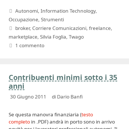
Categorie
Autonomi
,
Information Technology
,
Occupazione
,
Strumenti
Tag
broker
,
Corriere Comunicazioni
,
freelance
,
marketplace
,
Silvia Foglia
,
Twago
1 commento
Contribuenti minimi sotto i 35
anni
30 Giugno 2011
di
Dario Banfi
Se questa manovra finanziaria (
testo
completo
in .PDF) andrà in porto sono in arrivo
novità per i lavoratori professionali autonomi. Il