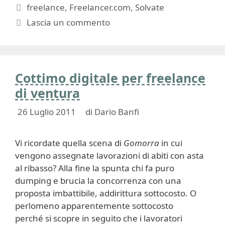
Tag
freelance
,
Freelancer.com
,
Solvate
Lascia un commento
Cottimo digitale per freelance
di ventura
26 Luglio 2011
di
Dario Banfi
Vi ricordate quella scena di
Gomorra
in cui
vengono assegnate lavorazioni di abiti con asta
al ribasso? Alla fine la spunta chi fa puro
dumping e brucia la concorrenza con una
proposta imbattibile, addirittura sottocosto. O
perlomeno apparentemente sottocosto
perché si scopre in seguito che i lavoratori