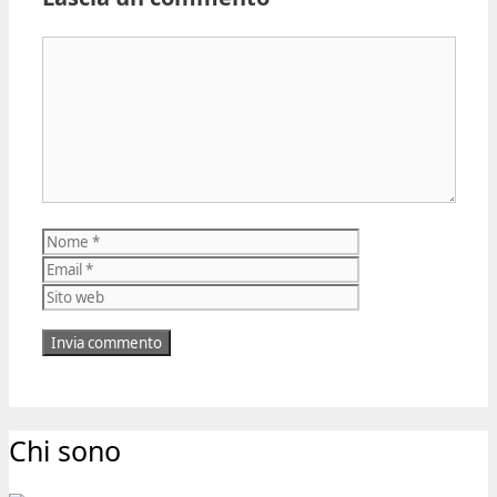
Commento
Nome
Email
Sito
web
Chi sono