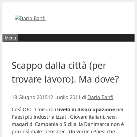
Vai
al
contenuto
Menu
Scappo dalla città (per
trovare lavoro). Ma dove?
18 Giugno 2015
12 Luglio 2011
di
Dario Banfi
Così OECD misura i
livelli di disoccupazione
nei
Paesi più industrializzati. Giovani italiani,
neet
,
magari di Campania o Sicilia, la Danimarca non è
poi così male: pensateci. (In verde i Paesi che