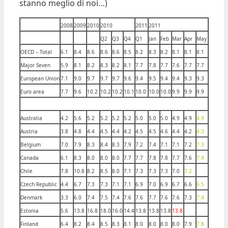
stanno meglio di noi…)
2008
2009
2010
2010
2011
2011
Q2
Q3
Q4
Q1
Jan
Feb
Mar
Apr
May
OECD – Total
6.1
8.4
8.6
8.6
8.6
8.5
8.2
8.3
8.2
8.1
8.1
8.1
Major Seven
5.9
8.1
8.2
8.3
8.2
8.1
7.7
7.8
7.7
7.6
7.7
7.7
European Union
7.1
9.0
9.7
9.7
9.7
9.6
9.4
9.5
9.4
9.4
9.3
9.3
Euro area
7.7
9.6
10.2
10.2
10.2
10.1
10.0
10.0
10.0
9.9
9.9
9.9
Australia
4.2
5.6
5.2
5.2
5.2
5.2
5.0
5.0
5.0
4.9
4.9
4.9
Austria
3.8
4.8
4.4
4.5
4.4
4.2
4.5
4.5
4.6
4.4
4.2
4.3
Belgium
7.0
7.9
8.3
8.4
8.3
7.9
7.2
7.4
7.1
7.1
7.2
7.3
Canada
6.1
8.3
8.0
8.0
8.0
7.7
7.7
7.8
7.8
7.7
7.6
7.4
Chile
7.8
10.8
8.2
8.5
8.0
7.1
7.3
7.3
7.3
7.0
7.2
Czech Republic
4.4
6.7
7.3
7.3
7.1
7.1
6.9
7.0
6.9
6.7
6.6
6.5
Denmark
3.3
6.0
7.4
7.5
7.4
7.6
7.6
7.7
7.6
7.6
7.3
7.4
Estonia
5.6
13.8
16.8
18.0
16.0
14.4
13.8
13.8
13.8
13.8
Finland
6.4
8.2
8.4
8.5
8.3
8.1
8.0
8.0
8.0
8.0
7.9
7.8