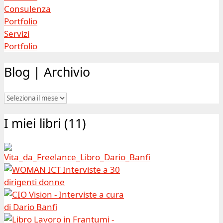
Consulenza
Portfolio
Servizi
Portfolio
Blog | Archivio
Blog
|
I miei libri (11)
Archivio