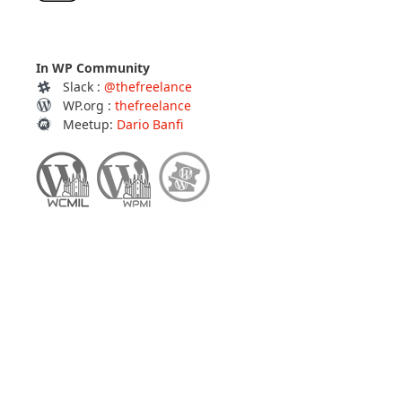
In WP Community
Slack :
@thefreelance
WP.org :
thefreelance
Meetup:
Dario Banfi