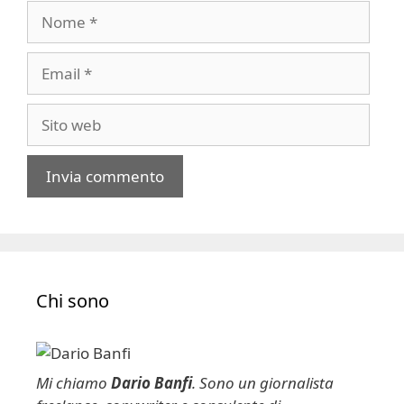
Nome
Email
Sito
web
A
l
t
e
Chi sono
r
n
a
t
Mi chiamo
Dario Banfi
. Sono un giornalista
i