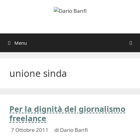
Vai
al
contenuto
Menu
unione sinda
Per la dignità del giornalismo
freelance
7 Ottobre 2011
di
Dario Banfi