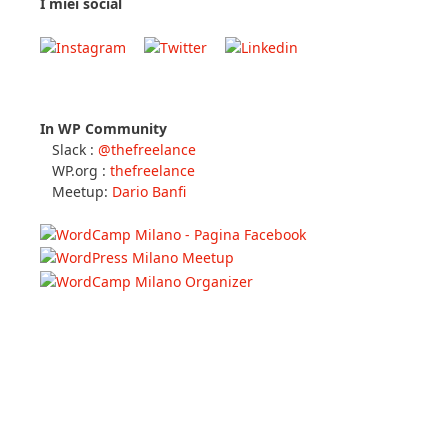
I miei social
In WP Community
Slack :
@thefreelance
WP.org :
thefreelance
Meetup:
Dario Banfi