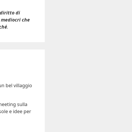
diritto di
i mediocri che
rché
.
n bel villaggio
meeting sulla
ole e idee per