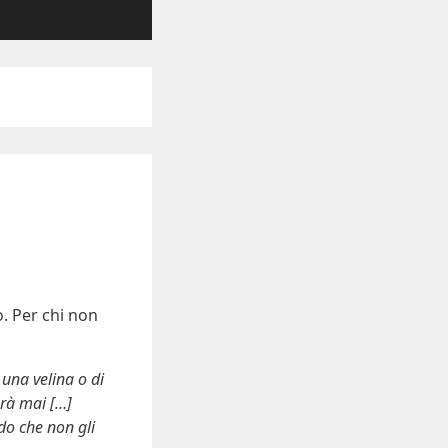
o. Per chi non
una velina o di
erà mai […]
ndo che non gli