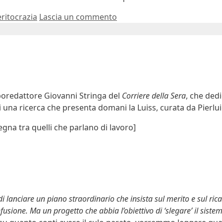
ritocrazia
Lascia un commento
poredattore Giovanni Stringa del
Corriere della Sera
, che ded
di una ricerca che presenta domani la Luiss, curata da Pierluig
egna tra quelli che parlano di lavoro]
 di lanciare un piano straordinario che insista sul merito e sul ri
usione. Ma un progetto che abbia l’obiettivo di ‘slegare’ il sist