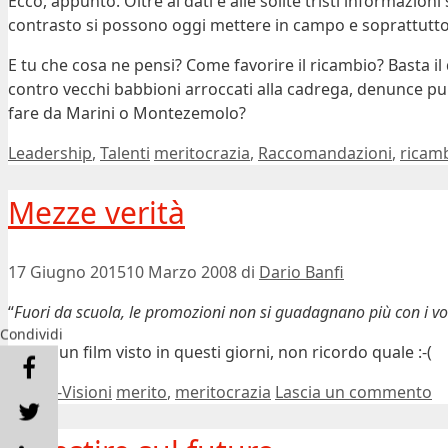
Ecco, appunto. Oltre ai dati e alle solite tristi informazio
contrasto si possono oggi mettere in campo e soprattutto 
E tu che cosa ne pensi? Come favorire il ricambio? Basta il
contro vecchi babbioni arroccati alla cadrega, denunce pub
fare da Marini o Montezemolo?
Categorie
Tag
Leadership
,
Talenti
meritocrazia
,
Raccomandazioni
,
ricam
Mezze verità
17 Giugno 2015
10 Marzo 2008
di
Dario Banfi
“
Fuori da scuola, le promozioni non si guadagnano più con i voti
Condividi
Fonte: un film visto in questi giorni, non ricordo quale :-(
Categorie
Tag
Parole-Visioni
merito
,
meritocrazia
Lascia un commento