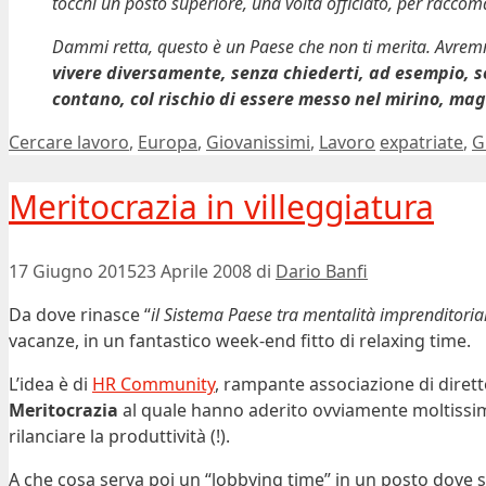
tocchi un posto superiore, una volta officiato, per raccom
Dammi retta, questo è un Paese che non ti merita. Avremm
vivere diversamente, senza chiederti, ad esempio, se
contano, col rischio di essere messo nel mirino, m
Categorie
Tag
Cercare lavoro
,
Europa
,
Giovanissimi
,
Lavoro
expatriate
,
G
Meritocrazia in villeggiatura
17 Giugno 2015
23 Aprile 2008
di
Dario Banfi
Da dove rinasce “
il Sistema Paese tra mentalità imprenditorial
vacanze, in un fantastico week-end fitto di relaxing time.
L’idea è di
HR Community
, rampante associazione di diret
Meritocrazia
al quale hanno aderito ovviamente moltissimi
rilanciare la produttività (!).
A che cosa serva poi un “lobbying time” in un posto dove s