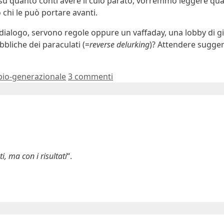
ni su quanto conti avere il culo parato, vorremmo leggere qual
chi le può portare avanti.
 dialogo, servono regole oppure un vaffaday, una lobby di gi
bliche dei paraculati (=
reverse delurking
)? Attendere sugger
bio-generazionale
3 commenti
, ma con i risultati
“.