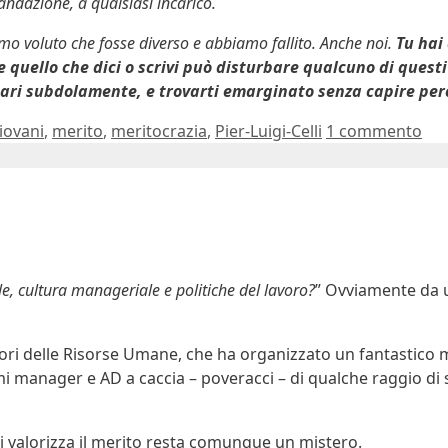
andazione, a qualsiasi incarico.
o voluto che fosse diverso e abbiamo fallito. Anche noi.
Tu hai 
 quello che dici o scrivi può disturbare qualcuno di quest
agari subdolamente, e trovarti emarginato senza capire pe
iovani
,
merito
,
meritocrazia
,
Pier-Luigi-Celli
1 commento
e, cultura manageriale e politiche del lavoro?
” Ovviamente da u
tori delle Risorse Umane, che ha organizzato un fantastico 
 manager e AD a caccia – poveracci – di qualche raggio di s
i valorizza il merito resta comunque un mistero.