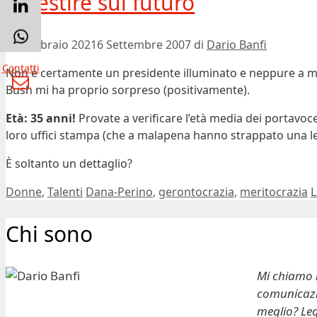
Investire sul futuro
23 Febbraio 2021
6 Settembre 2007
di
Dario Banfi
Contatti
Non è certamente un presidente illuminato e neppure a me
Bush mi ha proprio sorpreso (positivamente).
Età: 35 anni!
Provate a verificare l’età media dei portavoce
loro uffici stampa (che a malapena hanno strappato una l
È soltanto un dettaglio?
Categorie
Tag
Donne
,
Talenti
Dana-Perino
,
gerontocrazia
,
meritocrazia
L
Chi sono
Mi chiamo
comunicazio
meglio? Leg