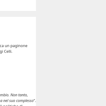
ica un paginone
i Celli.
cambio. Non tanto,
ema nel suo complesso
“.