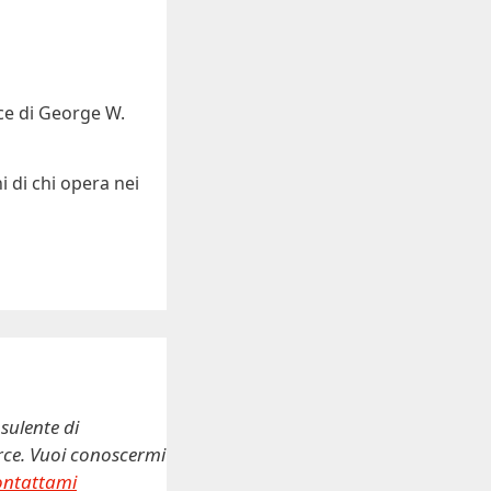
e di George W.
i di chi opera nei
sulente di
erce. Vuoi conoscermi
ontattami