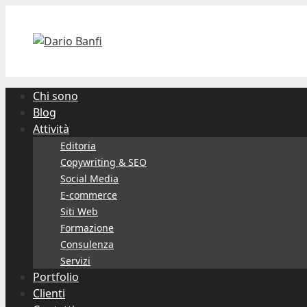
Vai
al
contenuto
Chi sono
Blog
Attività
Editoria
Copywriting & SEO
Social Media
E-commerce
Siti Web
Formazione
Consulenza
Servizi
Portfolio
Clienti