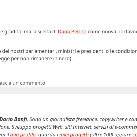
 gradito, ma la scelta di
Dana Perino
come nuova portavoc
 dei nostri parlamentari, ministri e presidenti o le condizion
egge per non rimanere in nero)..
ascia un commento
Dario Banfi
. Sono un giornalista freelance, copywriter e con
ne. Sviluppo progetti Web, siti Internet, servizi di e-comm
gi il
mio profilo
, guarda i
miei progetti
(oltre 100) oppure
c