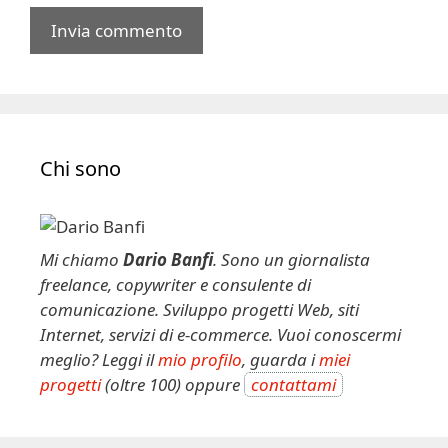
A
l
t
e
Chi sono
r
n
a
t
Mi chiamo
Dario Banfi
. Sono un giornalista
i
freelance, copywriter e consulente di
v
comunicazione. Sviluppo progetti Web, siti
e
Internet, servizi di e-commerce. Vuoi conoscermi
:
meglio? Leggi il
mio profilo
, guarda i
miei
progetti
(oltre 100) oppure
contattami