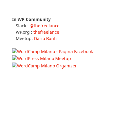
In WP Community
Slack :
@thefreelance
WP.org :
thefreelance
Meetup:
Dario Banfi