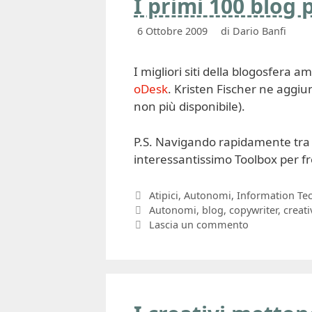
I primi 100 blog 
6 Ottobre 2009
di
Dario Banfi
I migliori siti della blogosfera 
oDesk
. Kristen Fischer ne aggiu
non più disponibile).
P.S. Navigando rapidamente tra 
interessantissimo Toolbox per f
Categorie
Atipici
,
Autonomi
,
Information Te
Tag
Autonomi
,
blog
,
copywriter
,
creati
Lascia un commento