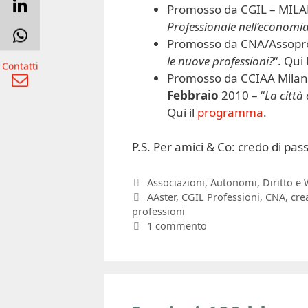
Promosso da CGIL – MIL
Professionale nell’economi
Promosso da CNA/Assopr
le nuove professioni?
“. Qui
Contatti
Promosso da CCIAA Milano
Febbraio
2010 – “
La città 
Qui il
programma
.
P.S. Per amici & Co: credo di pas
Categorie
Associazioni
,
Autonomi
,
Diritto e 
Tag
AAster
,
CGIL Professioni
,
CNA
,
crea
professioni
1 commento