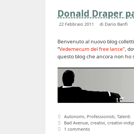
Donald Draper pa
22 Febbraio 2011
di
Dario Banfi
Benvenuto al nuovo blog collett
“
Vedemecum del free lance”
, do
questo blog che ancora non ho s
Categorie
Autonomi
,
Professionisti
,
Talenti
Tag
Bad Avenue
,
creativi
,
creativi-indi
1 commento