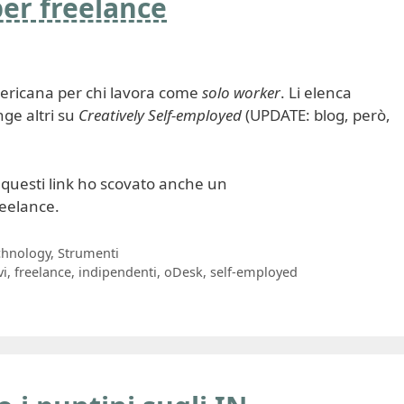
per freelance
americana per chi lavora come
solo worker
. Li elenca
nge altri su
Creatively Self-employed
(UPDATE: blog, però,
questi link ho scovato anche un
reelance.
chnology
,
Strumenti
vi
,
freelance
,
indipendenti
,
oDesk
,
self-employed