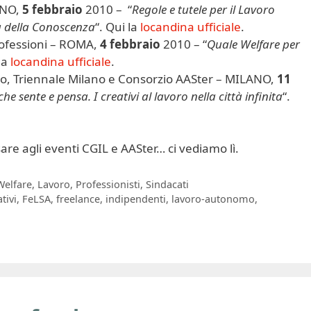
ANO,
5 febbraio
2010 – “
Regole e tutele per il Lavoro
a della Conoscenza
“. Qui la
locandina ufficiale
.
ofessioni – ROMA,
4 febbraio
2010 – “
Quale Welfare per
 la
locandina ufficiale
.
, Triennale Milano e Consorzio AASter – MILANO,
11
che sente e pensa. I creativi al lavoro nella città infinita
“.
sare agli eventi CGIL e AASter… ci vediamo lì.
Welfare
,
Lavoro
,
Professionisti
,
Sindacati
tivi
,
FeLSA
,
freelance
,
indipendenti
,
lavoro-autonomo
,