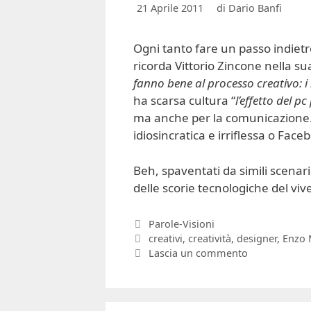
21 Aprile 2011
di
Dario Banfi
Ogni tanto fare un passo indietr
ricorda Vittorio Zincone nella s
fanno bene al processo creativo: i
ha scarsa cultura “
l’effetto del 
ma anche per la comunicazione. 
idiosincratica e irriflessa o Faceb
Beh, spaventati da simili scenari
delle scorie tecnologiche del viv
Categorie
Parole-Visioni
Tag
creativi
,
creatività
,
designer
,
Enzo 
Lascia un commento