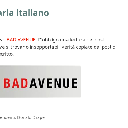
rla italiano
ivo
BAD AVENUE
. D’obbligo una lettura del post
ve si trovano insopportabili verità copiate dai post di
critto.
pendenti
,
Donald Draper