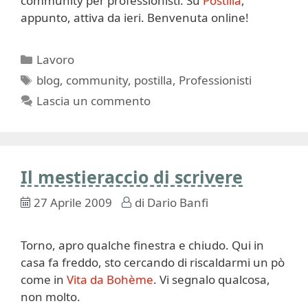
community per professionisti. Su
Postilla
,
appunto, attiva da ieri. Benvenuta online!
Categorie
Lavoro
Tag
blog
,
community
,
postilla
,
Professionisti
Lascia un commento
Il mestieraccio di scrivere
27 Aprile 2009
di
Dario Banfi
Torno, apro qualche finestra e chiudo. Qui in
casa fa freddo, sto cercando di riscaldarmi un pò
come in
Vita da Bohème
. Vi segnalo qualcosa,
non molto.