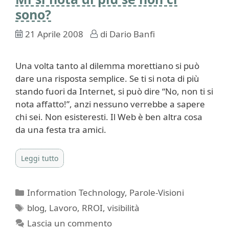
sono?
21 Aprile 2008
di
Dario Banfi
Una volta tanto al dilemma morettiano si può
dare una risposta semplice. Se ti si nota di più
stando fuori da Internet, si può dire “No, non ti si
nota affatto!”, anzi nessuno verrebbe a sapere
chi sei. Non esisteresti. Il Web è ben altra cosa
da una festa tra amici.
Leggi tutto
Categorie
Information Technology
,
Parole-Visioni
Tag
blog
,
Lavoro
,
RROI
,
visibilità
Lascia un commento