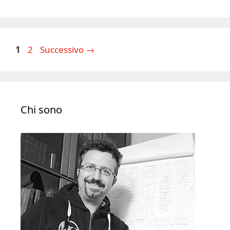
Pagina
Pagina
1
2
Successivo
→
Chi sono