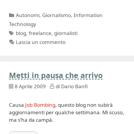
Categorie
Autonomi
,
Giornalismo
,
Information
Technology
Tag
blog
,
freelance
,
giornalisti
Lascia un commento
Metti in pausa che arrivo
8 Aprile 2009
di
Dario Banfi
Causa
Job Bombing
, questo blog non subirà
aggiornamenti per qualche settimana. Mi scuso,
ma s’ha da campà.