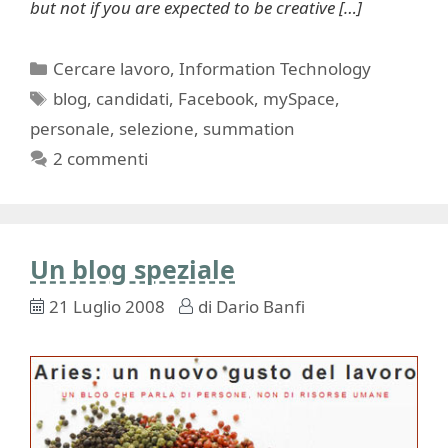
but not if you are expected to be creative […]
Categorie
Cercare lavoro
,
Information Technology
Tag
blog
,
candidati
,
Facebook
,
mySpace
,
personale
,
selezione
,
summation
2 commenti
Un blog speziale
21 Luglio 2008
di
Dario Banfi