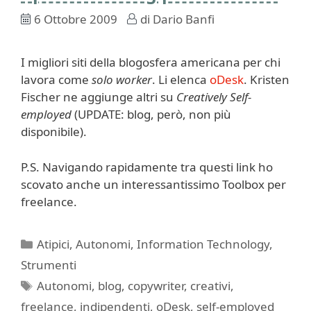
6 Ottobre 2009
di
Dario Banfi
I migliori siti della blogosfera americana per chi
lavora come
solo worker
. Li elenca
oDesk
. Kristen
Fischer ne aggiunge altri su
Creatively Self-
employed
(UPDATE: blog, però, non più
disponibile).
P.S. Navigando rapidamente tra questi link ho
scovato anche un interessantissimo Toolbox per
freelance.
Categorie
Atipici
,
Autonomi
,
Information Technology
,
Strumenti
Tag
Autonomi
,
blog
,
copywriter
,
creativi
,
freelance
,
indipendenti
,
oDesk
,
self-employed