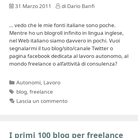
31 Marzo 2011
di
Dario Banfi
… vedo che le mie fonti italiane sono poche.
Mentre ho un blogroll infinito in lingua inglese,
nel Web italiano siamo davvero in pochi. Vuoi
segnalarmi il tuo blog/sito/canale Twitter o
pagina facebook dedicata al lavoro autonomo, al
mondo freelance o all’attività di consulenza?
Categorie
Autonomi
,
Lavoro
Tag
blog
,
freelance
Lascia un commento
I primi 100 blog per freelance