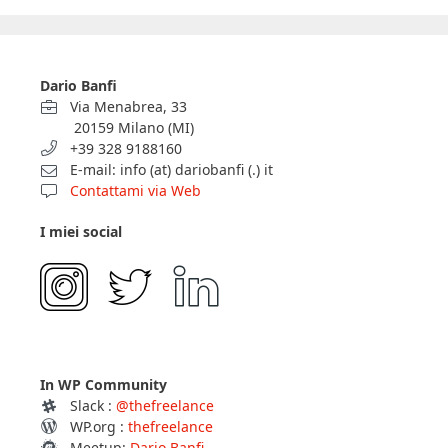
Dario Banfi
Via Menabrea, 33
20159 Milano (MI)
+39 328 9188160
E-mail: info (at) dariobanfi (.) it
Contattami via Web
I miei social
In WP Community
Slack :
@thefreelance
WP.org :
thefreelance
Meetup:
Dario Banfi