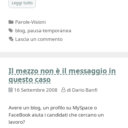
Leggi tutto
Categorie
Parole-Visioni
Tag
blog
,
pausa-temporanea
Lascia un commento
Il mezzo non è il messaggio in
questo caso
16 Settembre 2008
di
Dario Banfi
Avere un blog, un profilo su MySpace o
FaceBook aiuta i candidati che cercano un
lavoro?