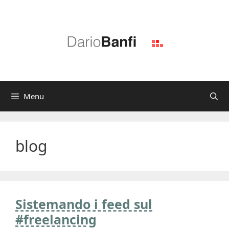
Vai
al
contenuto
Menu
blog
Sistemando i feed sul
#freelancing