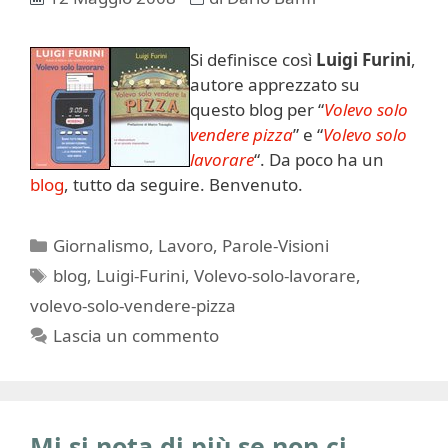
Si definisce così
Luigi Furini
,
autore apprezzato su
questo blog per “
Volevo solo
vendere pizza
” e “
Volevo solo
lavorare
“. Da poco ha un
blog
, tutto da seguire. Benvenuto.
Categorie
Giornalismo
,
Lavoro
,
Parole-Visioni
Tag
blog
,
Luigi-Furini
,
Volevo-solo-lavorare
,
volevo-solo-vendere-pizza
Lascia un commento
Mi si nota di più se non ci