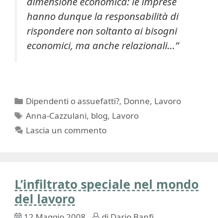
dimensione economica: le imprese
hanno dunque la responsabilità di
rispondere non soltanto ai bisogni
economici, ma anche relazionali…”
Categorie
Dipendenti o assuefatti?
,
Donne
,
Lavoro
Tag
Anna-Cazzulani
,
blog
,
Lavoro
Lascia un commento
L’infiltrato speciale nel mondo
del lavoro
12 Maggio 2008
di
Dario Banfi