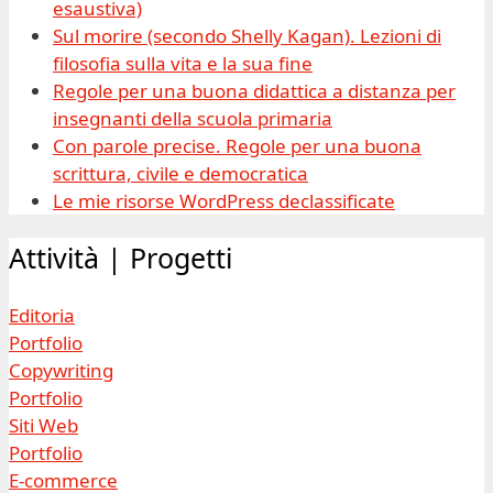
esaustiva)
Sul morire (secondo Shelly Kagan). Lezioni di
filosofia sulla vita e la sua fine
Regole per una buona didattica a distanza per
insegnanti della scuola primaria
Con parole precise. Regole per una buona
scrittura, civile e democratica
Le mie risorse WordPress declassificate
Attività | Progetti
Editoria
Portfolio
Copywriting
Portfolio
Siti Web
Portfolio
E-commerce