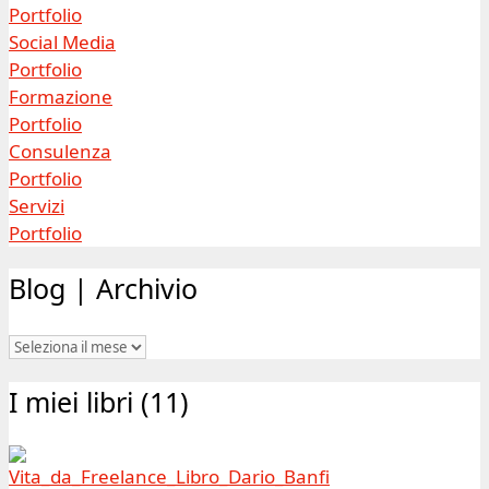
Portfolio
Social Media
Portfolio
Formazione
Portfolio
Consulenza
Portfolio
Servizi
Portfolio
Blog | Archivio
Blog
|
I miei libri (11)
Archivio