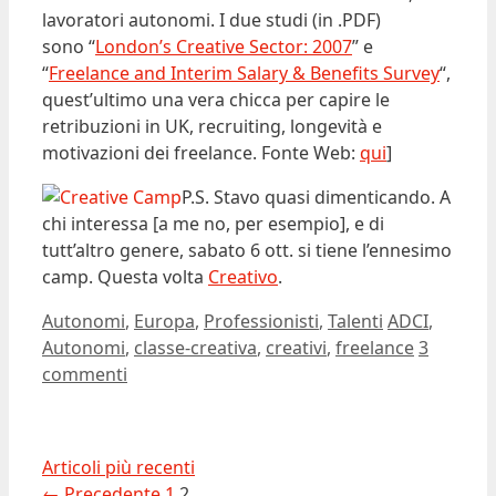
lavoratori autonomi. I due studi (in .PDF)
sono “
London’s Creative Sector: 2007
” e
“
Freelance and Interim Salary & Benefits Survey
“,
quest’ultimo una vera chicca per capire le
retribuzioni in UK, recruiting, longevità e
motivazioni dei freelance. Fonte Web:
qui
]
P.S. Stavo quasi dimenticando. A
chi interessa [a me no, per esempio], e di
tutt’altro genere, sabato 6 ott. si tiene l’ennesimo
camp. Questa volta
Creativo
.
Categorie
Tag
Autonomi
,
Europa
,
Professionisti
,
Talenti
ADCI
,
Autonomi
,
classe-creativa
,
creativi
,
freelance
3
commenti
Articoli più recenti
Pagina
Pagina
←
Precedente
1
2