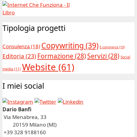
Tipologia progetti
Copywriting
(39)
Consulenza
(18)
E-commerce
(10)
Formazione
(28)
Servizi
(28)
Editoria
(23)
Social
Website
(61)
media
(11)
I miei social
Dario Banfi
Via Menabrea, 33
20159 Milano (MI)
+39 328 9188160