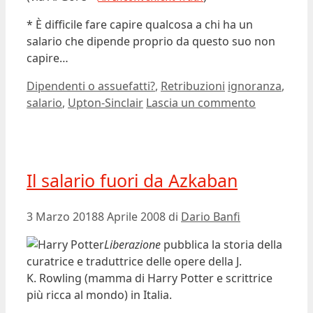
* È difficile fare capire qualcosa a chi ha un
salario che dipende proprio da questo suo non
capire…
Categorie
Tag
Dipendenti o assuefatti?
,
Retribuzioni
ignoranza
,
salario
,
Upton-Sinclair
Lascia un commento
Il salario fuori da Azkaban
3 Marzo 2018
8 Aprile 2008
di
Dario Banfi
Liberazione
pubblica la storia della
curatrice e traduttrice delle opere della J.
K. Rowling (mamma di Harry Potter e scrittrice
più ricca al mondo) in Italia.