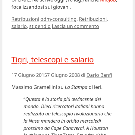
focalizzandosi sui giovani.
Categorie
Tag
Retribuzioni
odm-consulting
,
Retribuzioni
,
salario
,
stipendio
Lascia un commento
Tigri, telescopi e salario
17 Giugno 2015
7 Giugno 2008
di
Dario Banfi
Massimo Gramellini su
La Stampa
di ieri.
“
Questa è la storia più avvincente del
mondo. Dieci ricercatori italiani hanno
realizzato un telescopio rivoluzionario che
la Nasa manderà in orbita mercoledì
prossimo da Cape Canaveral. A Houston