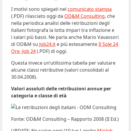
I motivi sono spiegati nel
comunicato stampa
(.PDF) rilasciato oggi da
OD&M Consulting
, che
nella periodica analisi delle retribuzioni degli
italiani fotografa la lotta impari tra inflazione e
i salari più bassi. Ne parla anche Mario Vavassori
di OD&M su
Job24.it
e più estesamente
Il Sole 24
Ore -Job 24
(.PDF) di oggi.
Questa invece un’utilissima tabella per valutare
alcune classi retributive (valori consolidati al
30.04.2008).
Valori assoluti delle retribuzioni annue per
categoria e classe di età
Fonte: OD&M Consulting – Rapporto 2008 (II Ed.)
UPDATE: Ne scrive oggi (10 lug.) anche
MioJob
,