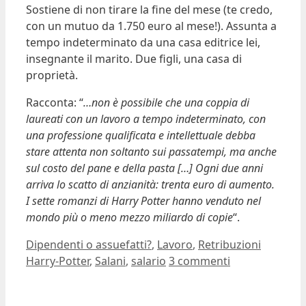
Sostiene di non tirare la fine del mese (te credo,
con un mutuo da 1.750 euro al mese!). Assunta a
tempo indeterminato da una casa editrice lei,
insegnante il marito. Due figli, una casa di
proprietà.
Racconta: “
…non è possibile che una coppia di
laureati con un lavoro a tempo indeterminato, con
una professione qualificata e intellettuale debba
stare attenta non soltanto sui passatempi, ma anche
sul costo del pane e della pasta […] Ogni due anni
arriva lo scatto di anzianità: trenta euro di aumento.
I sette romanzi di Harry Potter hanno venduto nel
mondo più o meno mezzo miliardo di copie
“.
Categorie
Tag
Dipendenti o assuefatti?
,
Lavoro
,
Retribuzioni
Harry-Potter
,
Salani
,
salario
3 commenti