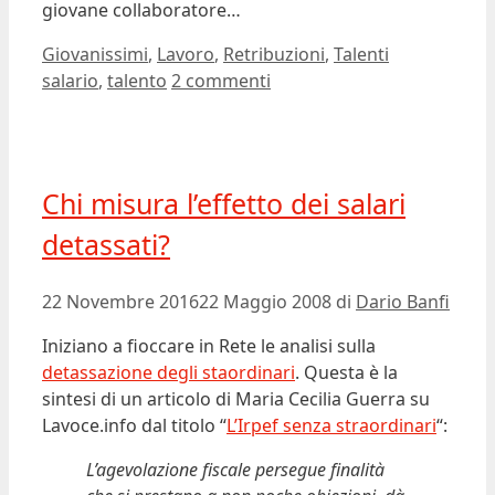
giovane collaboratore…
Categorie
Tag
Giovanissimi
,
Lavoro
,
Retribuzioni
,
Talenti
salario
,
talento
2 commenti
Chi misura l’effetto dei salari
detassati?
22 Novembre 2016
22 Maggio 2008
di
Dario Banfi
Iniziano a fioccare in Rete le analisi sulla
detassazione degli staordinari
. Questa è la
sintesi di un articolo di Maria Cecilia Guerra su
Lavoce.info dal titolo “
L’Irpef senza straordinari
“:
L’agevolazione fiscale persegue finalità