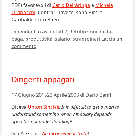
PDF) favorevoli di
Carlo Dell’Aringa
e
Michele
Tiraboschi
. Contrari, invece, sono Pietro
Garibaldi e Tito Boeri.
Categorie
Tag
Dipendenti o assuefatti?
,
Retribuzioni
busta-
paga
,
produttività
,
salario
,
straordinari
Lascia un
commento
Dirigenti appagati
17 Giugno 2015
23 Aprile 2008
di
Dario Banfi
Diceva
Upton Sinclair
,
It is difficult to get a man to
understand something when his salary depends
upon his not understanding
*
(via Al Gore –
An Inconvenient Truth
)