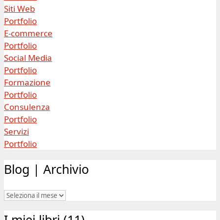
Siti Web
Portfolio
E-commerce
Portfolio
Social Media
Portfolio
Formazione
Portfolio
Consulenza
Portfolio
Servizi
Portfolio
Blog | Archivio
Blog
|
I miei libri (11)
Archivio