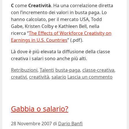
C
come
Creatività
. Ha una correlazione diretta
con l’incremento dei valori in busta paga. Lo
hanno calcolato, per il mercato USA, Todd
Gabe, Kristen Colby e Kathleen Bell, nella
ricerca “
The Effects of Workforce Creativity on
Earnings in U.S. Countries
” (.pdf).
Là dove è più elevata la diffusione della classe
creativa i salari sono anche più alti.
Categorie
Tag
Retribuzioni
,
Talenti
busta-paga
,
classe-creativa
,
creativi
,
creatività
,
salario
Lascia un commento
Gabbia o salario?
28 Novembre 2007
di
Dario Banfi