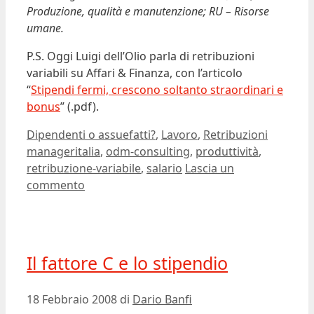
Produzione, qualità e manutenzione; RU – Risorse
umane.
P.S. Oggi Luigi dell’Olio parla di retribuzioni
variabili su Affari & Finanza, con l’articolo
“
Stipendi fermi, crescono soltanto straordinari e
bonus
” (.pdf).
Categorie
Tag
Dipendenti o assuefatti?
,
Lavoro
,
Retribuzioni
manageritalia
,
odm-consulting
,
produttività
,
retribuzione-variabile
,
salario
Lascia un
commento
Il fattore C e lo stipendio
18 Febbraio 2008
di
Dario Banfi