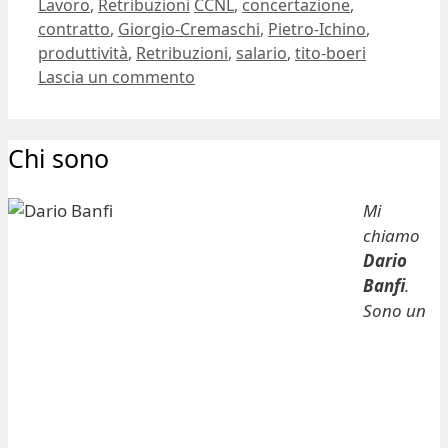
Categorie
Tag
Lavoro
,
Retribuzioni
CCNL
,
concertazione
,
contratto
,
Giorgio-Cremaschi
,
Pietro-Ichino
,
produttività
,
Retribuzioni
,
salario
,
tito-boeri
Lascia un commento
Chi sono
Mi
chiamo
Dario
Banfi
.
Sono un