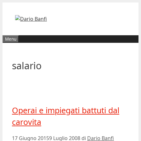
Vai
al
contenuto
Menu
salario
Operai e impiegati battuti dal
carovita
17 Giugno 2015
9 Luglio 2008
di
Dario Banfi