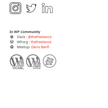
In WP Community
Slack :
@thefreelance
WP.org :
thefreelance
Meetup:
Dario Banfi