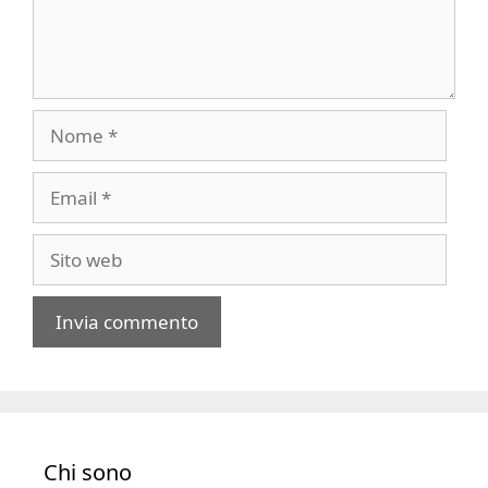
Nome
Email
Sito
web
A
l
t
e
Chi sono
r