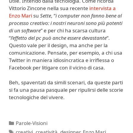
utile. Intendo dalla tecnologia. Come ricorda
Vittorio Zincone nella sua recente
intervista a
Enzo Mari
su
Sette
, “
i computer non fanno bene al
processo creativo: i nostri neuroni sono più potenti
di un software
” e per chi ha scarsa cultura
“
l’effetto del pc può anche essere devastante
“.
Questo vale per il design, ma anche per la
comunicazione. Pensate, per esempio, a chi usa
Twitter in maniera idiosincratica e irriflessa o
Facebook per litigare con il vicino di casa.
Beh, spaventati da simili scenari, da queste parti
si fa una pausa pasquale per ripulirsi delle scorie
tecnologiche del vivere.
Categorie
Parole-Visioni
Tag
creativi
,
creatività
,
designer
,
Enzo Mari
,