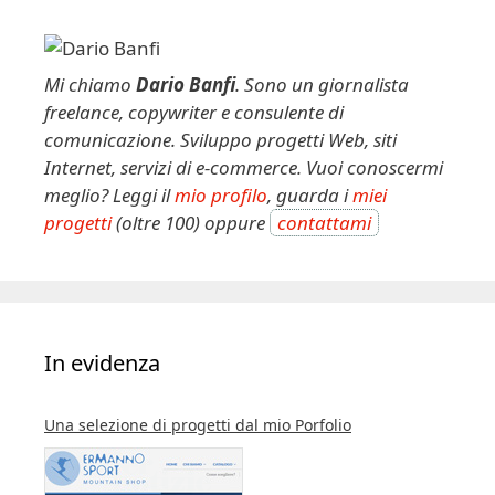
n
a
t
Mi chiamo
Dario Banfi
. Sono un giornalista
i
freelance, copywriter e consulente di
v
comunicazione. Sviluppo progetti Web, siti
e
Internet, servizi di e-commerce. Vuoi conoscermi
:
meglio? Leggi il
mio profilo
, guarda i
miei
progetti
(oltre 100) oppure
contattami
In evidenza
Una selezione di progetti dal mio Porfolio