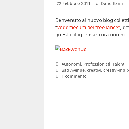
22 Febbraio 2011
di
Dario Banfi
Benvenuto al nuovo blog collett
“
Vedemecum del free lance”
, do
questo blog che ancora non ho s
Categorie
Autonomi
,
Professionisti
,
Talenti
Tag
Bad Avenue
,
creativi
,
creativi-indi
1 commento