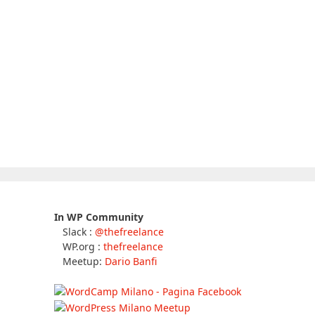
In WP Community
Slack :
@thefreelance
WP.org :
thefreelance
Meetup:
Dario Banfi