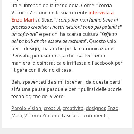
utile. Intendo dalla tecnologia. Come ricorda
Vittorio Zincone nella sua recente
intervista a
Enzo Mari
su
Sette
, “
i computer non fanno bene al
processo creativo: i nostri neuroni sono più potenti di
un software
” e per chi ha scarsa cultura “
l’effetto
del pc può anche essere devastante
“. Questo vale
per il design, ma anche per la comunicazione.
Pensate, per esempio, a chi usa Twitter in
maniera idiosincratica e irriflessa o Facebook per
litigare con il vicino di casa.
Beh, spaventati da simili scenari, da queste parti
si fa una pausa pasquale per ripulirsi delle scorie
tecnologiche del vivere.
Categorie
Tag
Parole-Visioni
creativi
,
creatività
,
designer
,
Enzo
Mari
,
Vittorio Zincone
Lascia un commento