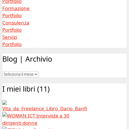
Portfolio
Formazione
Portfolio
Consulenza
Portfolio
Servizi
Portfolio
Blog | Archivio
Blog
|
I miei libri (11)
Archivio