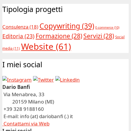
Tipologia progetti
Copywriting
(39)
Consulenza
(18)
E-commerce
(10)
Formazione
(28)
Servizi
(28)
Editoria
(23)
Social
Website
(61)
media
(11)
I miei social
Dario Banfi
Via Menabrea, 33
20159 Milano (MI)
+39 328 9188160
E-mail: info (at) dariobanfi (.) it
Contattami via Web
I miei social