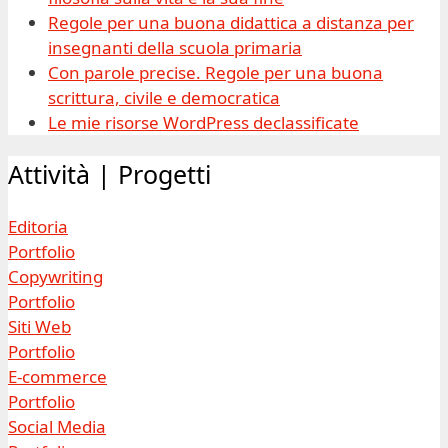
Regole per una buona didattica a distanza per
insegnanti della scuola primaria
Con parole precise. Regole per una buona
scrittura, civile e democratica
Le mie risorse WordPress declassificate
Attività | Progetti
Editoria
Portfolio
Copywriting
Portfolio
Siti Web
Portfolio
E-commerce
Portfolio
Social Media