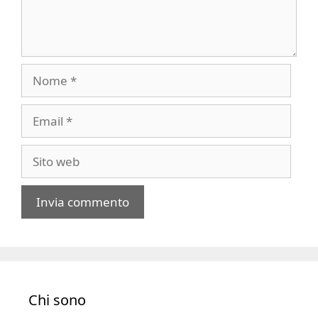
Nome
Email
Sito
web
A
l
t
e
Chi sono
r