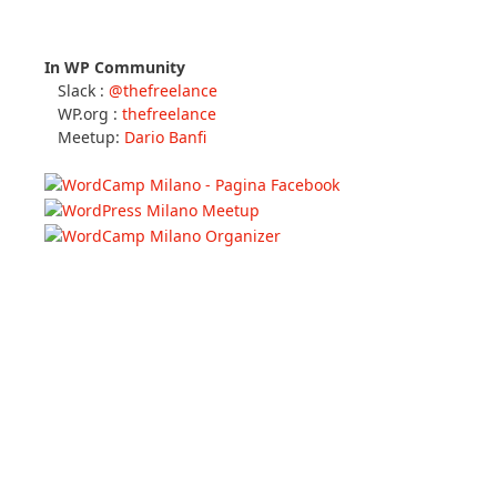
In WP Community
Slack :
@thefreelance
WP.org :
thefreelance
Meetup:
Dario Banfi