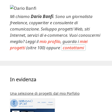
n
a
t
Mi chiamo
Dario Banfi
. Sono un giornalista
i
freelance, copywriter e consulente di
v
comunicazione. Sviluppo progetti Web, siti
e
Internet, servizi di e-commerce. Vuoi conoscermi
:
meglio? Leggi il
mio profilo
, guarda i
miei
progetti
(oltre 100) oppure
contattami
In evidenza
Una selezione di progetti dal mio Porfolio