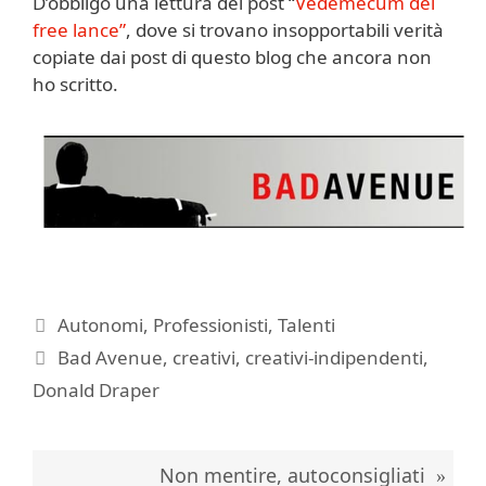
D’obbligo una lettura del post “
Vedemecum del
free lance”
, dove si trovano insopportabili verità
copiate dai post di questo blog che ancora non
ho scritto.
Categorie
Autonomi
,
Professionisti
,
Talenti
Tag
Bad Avenue
,
creativi
,
creativi-indipendenti
,
Donald Draper
Non mentire, autoconsigliati