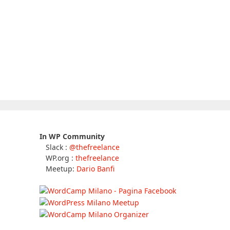
In WP Community
Slack :
@thefreelance
WP.org :
thefreelance
Meetup:
Dario Banfi