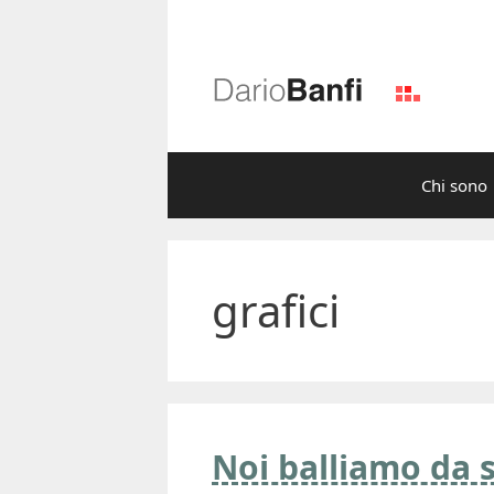
Vai
al
contenuto
Chi sono
grafici
Noi balliamo da s