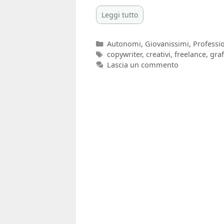
Leggi tutto
Categorie
Autonomi
,
Giovanissimi
,
Professio
Tag
copywriter
,
creativi
,
freelance
,
graf
Lascia un commento