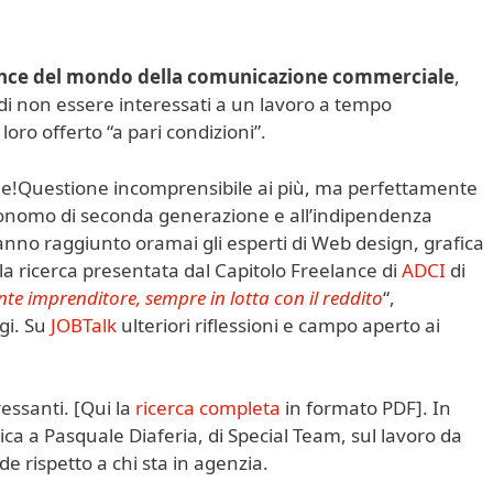
ance del mondo della comunicazione commerciale
,
di non essere interessati a un lavoro a tempo
oro offerto “a pari condizioni”.
Questione incomprensibile ai più, ma perfettamente
utonomo di seconda generazione e all’indipendenza
nno raggiunto oramai gli esperti di Web design, grafica
lla ricerca presentata dal Capitolo Freelance di
ADCI
di
te imprenditore, sempre in lotta con il reddito
“,
gi. Su
JOBTalk
ulteriori riflessioni e campo aperto ai
ressanti. [Qui la
ricerca completa
in formato PDF]. In
nica a Pasquale Diaferia, di Special Team, sul lavoro da
ode rispetto a chi sta in agenzia.