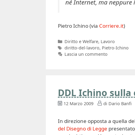
né Internet, ma neppure i f
Pietro Ichino (via
Corriere.it
)
Categorie
Diritto e Welfare
,
Lavoro
Tag
diritto-del-lavoro
,
Pietro-Ichino
Lascia un commento
DDL Ichino sulla
12 Marzo 2009
di
Dario Banfi
In direzione opposta a quella de
del Disegno di Legge
presentato d