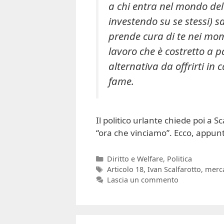
a chi entra nel mondo del
investendo su se stessi) s
prende cura di te nei mom
lavoro che è costretto a 
alternativa da offrirti in
fame.
Il politico urlante chiede poi a 
“ora che vinciamo”. Ecco, appunto
Categorie
Diritto e Welfare
,
Politica
Tag
Articolo 18
,
Ivan Scalfarotto
,
merca
Lascia un commento