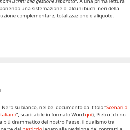
nomi iscritti alla gestione separata
“. A una prima lettura
ponendo una sistemazione di alcuni buchi neri della
ibuzione complementare, totalizzazione e aliquote.
fi
Nero su bianco, nel bel documento dal titolo “
Scenari di
taliano
“, scaricabile in formato Word
qui
), Pietro Ichino
ma più drammatico del nostro Paese, il dualismo tra
E parte dal
pasticcio
legato alla revisione dei contratti a