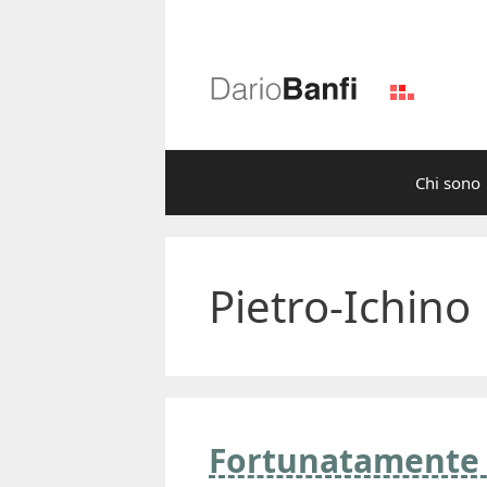
Vai
al
contenuto
Chi sono
Pietro-Ichino
Fortunatamente 