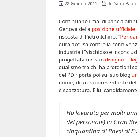
28 Giugno 2011
di
Dario Banfi
Continuano i mal di pancia all’i
Genova della
posizione ufficiale 
risposta di Pietro Ichino, “
Per dar
dura accusa contro la connivenza
industriali “vischioso e inconcl
progettata nel suo
disegno di l
dualismo tra chi ha protezioni soc
del PD riporta poi sul suo blog
un
nome, di un rappresentante del pa
è spazzatura. E lui candidament
Ho lavorato per molti anni
del personale) in Gran B
cinquantina di Paesi di E