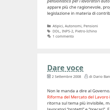
pensionistico per i lavoratori auto
appare più che ragionevole, pro
legislazione in materia di contr
Categorie
Atipici
,
Autonomi
,
Pensioni
Tag
DDL
,
INPS-2
,
Pietro-Ichino
1 commento
Dare voce
2 Settembre 2008
di
Dario Ban
Non le manda a dire al Governo. 
Riforma del Mercato del Lavoro i
ritorna sul tema più invisibile, 
lavoratori “protetti” e “precari”. 