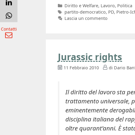
Categorie
Diritto e Welfare
,
Lavoro
,
Politica
Tag
partito-democratico
,
PD
,
Pietro-Ic
Lascia un commento
Contatti
Jurassic rights
11 Febbraio 2010
di
Dario Banf
Il diritto del lavoro sta
trattamento universale, 
eminentemente derogabile:
disciplina italiana del ra
oltre quarant’anni. È sta