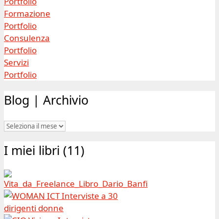
Portfolio
Formazione
Portfolio
Consulenza
Portfolio
Servizi
Portfolio
Blog | Archivio
Blog
|
I miei libri (11)
Archivio