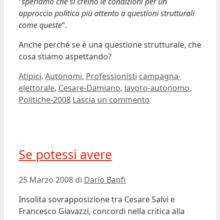
“
speriamo che si creino le condizioni per un
approccio politico più attento a questioni strutturali
come queste
“.
Anche perché se è una questione strutturale, che
cosa stiamo aspettando?
Categorie
Tag
Atipici
,
Autonomi
,
Professionisti
campagna-
elettorale
,
Cesare-Damiano
,
lavoro-autonomo
,
Politiche-2008
Lascia un commento
Se potessi avere
25 Marzo 2008
di
Dario Banfi
Insolita sovrapposizione tra Cesare Salvi e
Francesco Giavazzi, concordi nella critica alla