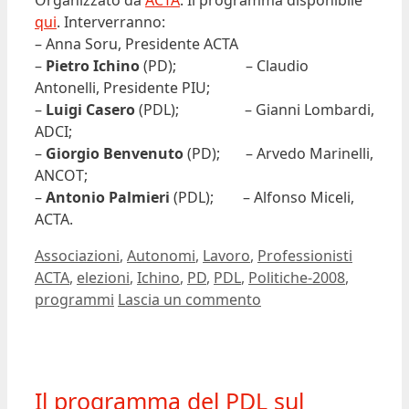
Organizzato da
ACTA
. Il programma disponibile
qui
. Interverranno:
– Anna Soru, Presidente ACTA
–
Pietro Ichino
(PD); – Claudio
Antonelli, Presidente PIU;
–
Luigi Casero
(PDL); – Gianni Lombardi,
ADCI;
–
Giorgio Benvenuto
(PD); – Arvedo Marinelli,
ANCOT;
–
Antonio Palmieri
(PDL); – Alfonso Miceli,
ACTA.
Categorie
Tag
Associazioni
,
Autonomi
,
Lavoro
,
Professionisti
ACTA
,
elezioni
,
Ichino
,
PD
,
PDL
,
Politiche-2008
,
programmi
Lascia un commento
Il programma del PDL sul