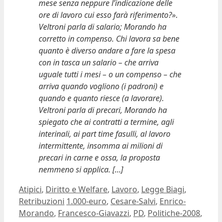
mese senza neppure l’indicazione delle
ore di lavoro cui esso farà riferimento?».
Veltroni parla di salario; Morando ha
corretto in compenso. Chi lavora sa bene
quanto è diverso andare a fare la spesa
con in tasca un salario – che arriva
uguale tutti i mesi – o un compenso – che
arriva quando vogliono (i padroni) e
quando e quanto riesce (a lavorare).
Veltroni parla di precari, Morando ha
spiegato che ai contratti a termine, agli
interinali, ai part time fasulli, al lavoro
intermittente, insomma ai milioni di
precari in carne e ossa, la proposta
nemmeno si applica. […]
Categorie
Atipici
,
Diritto e Welfare
,
Lavoro
,
Legge Biagi
,
Tag
Retribuzioni
1.000-euro
,
Cesare-Salvi
,
Enrico-
Morando
,
Francesco-Giavazzi
,
PD
,
Politiche-2008
,