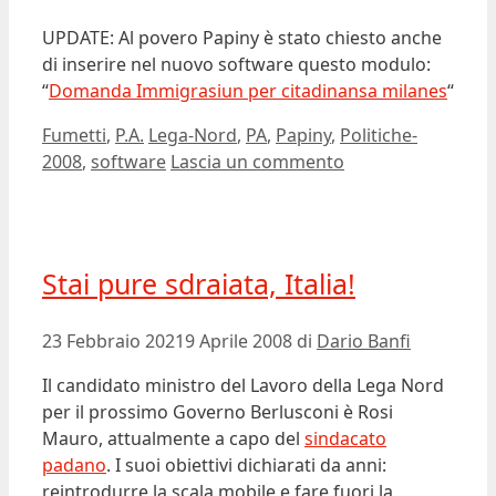
UPDATE: Al povero Papiny è stato chiesto anche
di inserire nel nuovo software questo modulo:
“
Domanda Immigrasiun per citadinansa milanes
“
Categorie
Tag
Fumetti
,
P.A.
Lega-Nord
,
PA
,
Papiny
,
Politiche-
2008
,
software
Lascia un commento
Stai pure sdraiata, Italia!
23 Febbraio 2021
9 Aprile 2008
di
Dario Banfi
Il candidato ministro del Lavoro della Lega Nord
per il prossimo Governo Berlusconi è Rosi
Mauro, attualmente a capo del
sindacato
padano
. I suoi obiettivi dichiarati da anni:
reintrodurre la scala mobile e fare fuori la