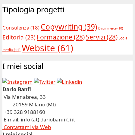
Tipologia progetti
Copywriting
(39)
Consulenza
(18)
E-commerce
(10)
Formazione
(28)
Servizi
(28)
Editoria
(23)
Social
Website
(61)
media
(11)
I miei social
Dario Banfi
Via Menabrea, 33
20159 Milano (MI)
+39 328 9188160
E-mail: info (at) dariobanfi (.) it
Contattami via Web
I miei social