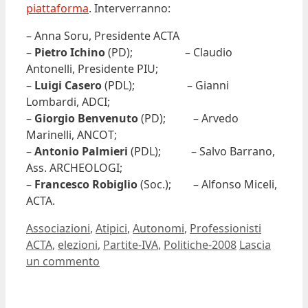
piattaforma
. Interverranno:
– Anna Soru, Presidente ACTA
–
Pietro Ichino
(PD); – Claudio
Antonelli, Presidente PIU;
–
Luigi Casero
(PDL); – Gianni
Lombardi, ADCI;
–
Giorgio Benvenuto
(PD); – Arvedo
Marinelli, ANCOT;
–
Antonio Palmieri
(PDL); – Salvo Barrano,
Ass. ARCHEOLOGI;
–
Francesco Robiglio
(Soc.); – Alfonso Miceli,
ACTA.
Categorie
Tag
Associazioni
,
Atipici
,
Autonomi
,
Professionisti
ACTA
,
elezioni
,
Partite-IVA
,
Politiche-2008
Lascia
un commento