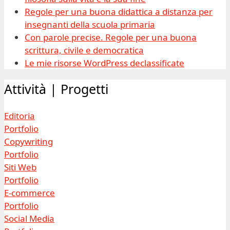
Regole per una buona didattica a distanza per
insegnanti della scuola primaria
Con parole precise. Regole per una buona
scrittura, civile e democratica
Le mie risorse WordPress declassificate
Attività | Progetti
Editoria
Portfolio
Copywriting
Portfolio
Siti Web
Portfolio
E-commerce
Portfolio
Social Media