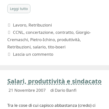
Leggi tutto
Categorie
Lavoro
,
Retribuzioni
Tag
CCNL
,
concertazione
,
contratto
,
Giorgio-
Cremaschi
,
Pietro-Ichino
,
produttività
,
Retribuzioni
,
salario
,
tito-boeri
Lascia un commento
Salari, produttività e sindacato
21 Novembre 2007
di
Dario Banfi
Tra le cose di cui capisco abbastanza (credo) ci