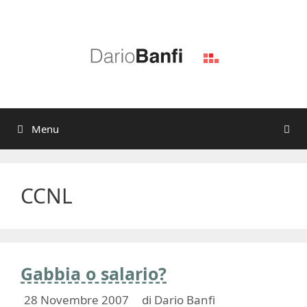
Vai
al
contenuto
Menu
CCNL
Gabbia o salario?
28 Novembre 2007
di
Dario Banfi