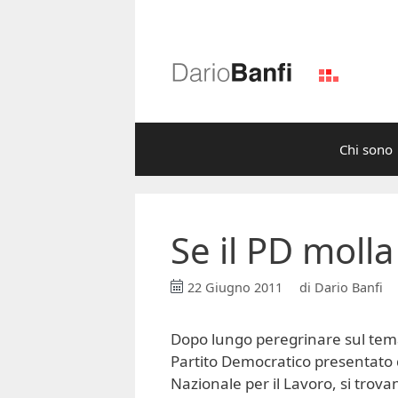
Vai
al
contenuto
Chi sono
Se il PD molla
22 Giugno 2011
di
Dario Banfi
Dopo lungo peregrinare sul tem
Partito Democratico presentato
Nazionale per il Lavoro, si trovan