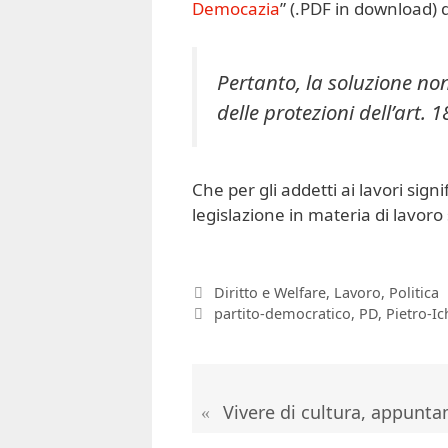
Democazia
” (.PDF in download) 
Pertanto, la soluzione non
delle protezioni dell’art. 
Che per gli addetti ai lavori signi
legislazione in materia di lavoro
Categorie
Diritto e Welfare
,
Lavoro
,
Politica
Tag
partito-democratico
,
PD
,
Pietro-Ic
Vivere di cultura, appunt