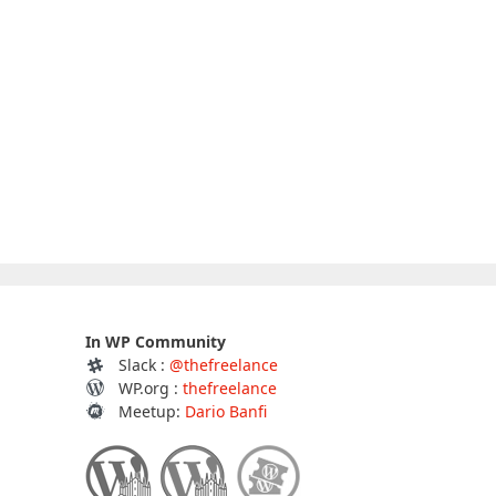
In WP Community
Slack :
@thefreelance
WP.org :
thefreelance
Meetup:
Dario Banfi