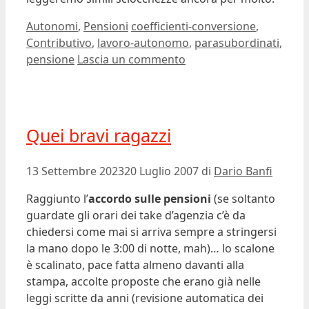
Categorie
Tag
Autonomi
,
Pensioni
coefficienti-conversione
,
Contributivo
,
lavoro-autonomo
,
parasubordinati
,
pensione
Lascia un commento
Quei bravi ragazzi
13 Settembre 2023
20 Luglio 2007
di
Dario Banfi
Raggiunto l’
accordo sulle pensioni
(se soltanto
guardate gli orari dei take d’agenzia c’è da
chiedersi come mai si arriva sempre a stringersi
la mano dopo le 3:00 di notte, mah)… lo scalone
è scalinato, pace fatta almeno davanti alla
stampa, accolte proposte che erano già nelle
leggi scritte da anni (revisione automatica dei