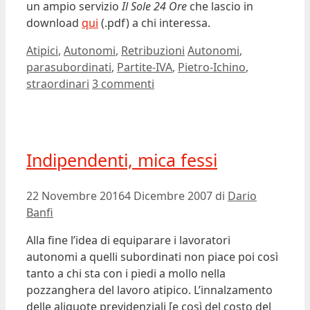
un ampio servizio
Il Sole 24 Ore
che lascio in
download
qui
(.pdf) a chi interessa.
Categorie
Tag
Atipici
,
Autonomi
,
Retribuzioni
Autonomi
,
parasubordinati
,
Partite-IVA
,
Pietro-Ichino
,
straordinari
3 commenti
Indipendenti, mica fessi
22 Novembre 2016
4 Dicembre 2007
di
Dario
Banfi
Alla fine l’idea di equiparare i lavoratori
autonomi a quelli subordinati non piace poi così
tanto a chi sta con i piedi a mollo nella
pozzanghera del lavoro atipico. L’innalzamento
delle aliquote previdenziali [e così del costo del