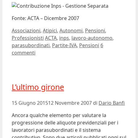
Fonte: ACTA – Dicembre 2007
Categorie
Associazioni
,
Atipici
,
Autonomi
,
Pensioni
,
Tag
Professionisti
ACTA
,
inps
,
lavoro-autonomo
,
parasubordinati
,
Partite-IVA
,
Pensioni
6
commenti
L’ultimo girone
15 Giugno 2015
12 Novembre 2007
di
Dario Banfi
Ancora qualche elemento per valutare la
progressione delle aliquote previdenziali per i
lavoratori parasubordinati e il sistema
contributivo. Sono due articoli pubblicati oggi sul