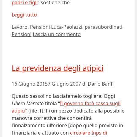
padri e figli
” sostiene che
Leggi tutto
Categorie
Tag
Lavoro
,
Pensioni
Luca-Paolazzi
,
parasubordinati
,
Pensioni
Lascia un commento
La previdenza degli atipici
16 Giugno 2015
7 Giugno 2007
di
Dario Banfi
Questo sassolino lasciatemelo togliere. Oggi
Libero Mercato
titola “
Il governo farà cassa sugli
atipici
” (file .TIFF) un pezzo dedicato alla possibile
manovra correttiva che consentirà
l’innalzamento ulteriore [dopo quello previsto in
Finanziaria e attuato con
circolare Inps di