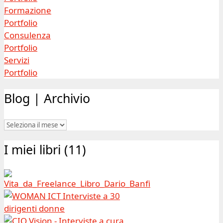
Formazione
Portfolio
Consulenza
Portfolio
Servizi
Portfolio
Blog | Archivio
Blog
|
I miei libri (11)
Archivio