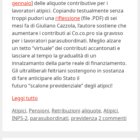
gennaio
] delle aliquote contributive per i
lavoratori atipici. Copiando testualmente senza
troppi pudori una
riflessione
(file .PDF) di sei
mesi fa di Giuliano Cazzola, l’autore sostiene che
aumentare i contributi ai Co.co.pro sia gravoso
per i lavoratori parasubordinati. Meglio alzare
un tetto “virtuale” dei contributi accantonati e
lasciare al tempo la gradualità di un
innalzamanto della parte reale di finanziamento.
Gli ultraliberali feltriani sostengono in sostanza
di fare anticipare allo Stato il
futuro “scalone previdenziale” degli atipici!
Leggi tutto
Categorie
Tag
Atipici
,
Pensioni
,
Retribuzioni
aliquote
,
Atipici
,
INPS-2
,
parasubordinati
,
previdenza
2 commenti