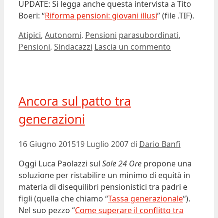
UPDATE: Si legga anche questa intervista a Tito
Boeri: “
Riforma pensioni: giovani illusi
” (file .TIF).
Categorie
Tag
Atipici
,
Autonomi
,
Pensioni
parasubordinati
,
Pensioni
,
Sindacazzi
Lascia un commento
Ancora sul patto tra
generazioni
16 Giugno 2015
19 Luglio 2007
di
Dario Banfi
Oggi Luca Paolazzi sul
Sole 24 Ore
propone una
soluzione per ristabilire un minimo di equità in
materia di disequilibri pensionistici tra padri e
figli (quella che chiamo “
Tassa generazionale
“).
Nel suo pezzo “
Come superare il conflitto tra