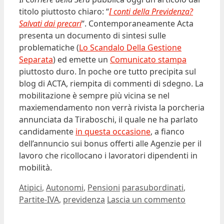
titolo piuttosto chiaro: “
I conti della Previdenza?
Salvati dai precari
“. Contemporaneamente Acta
presenta un documento di sintesi sulle
problematiche (
Lo Scandalo Della Gestione
Separata
) ed emette un
Comunicato stampa
piuttosto duro. In poche ore tutto precipita sul
blog di ACTA, riempita di commenti di sdegno. La
mobilitazione è sempre più vicina se nel
maxiemendamento non verrà rivista la porcheria
annunciata da Tiraboschi, il quale ne ha parlato
candidamente
in questa occasione
, a fianco
dell’annuncio sui bonus offerti alle Agenzie per il
lavoro che ricollocano i lavoratori dipendenti in
mobilità.
Categorie
Tag
Atipici
,
Autonomi
,
Pensioni
parasubordinati
,
Partite-IVA
,
previdenza
Lascia un commento