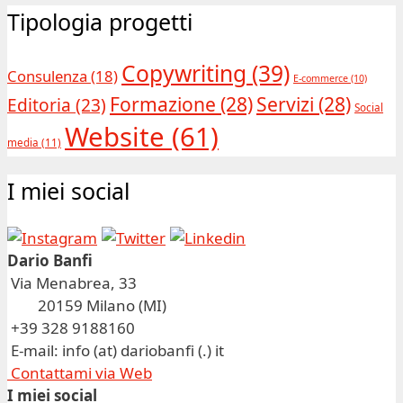
Tipologia progetti
Copywriting
(39)
Consulenza
(18)
E-commerce
(10)
Formazione
(28)
Servizi
(28)
Editoria
(23)
Social
Website
(61)
media
(11)
I miei social
Dario Banfi
Via Menabrea, 33
20159 Milano (MI)
+39 328 9188160
E-mail: info (at) dariobanfi (.) it
Contattami via Web
I miei social