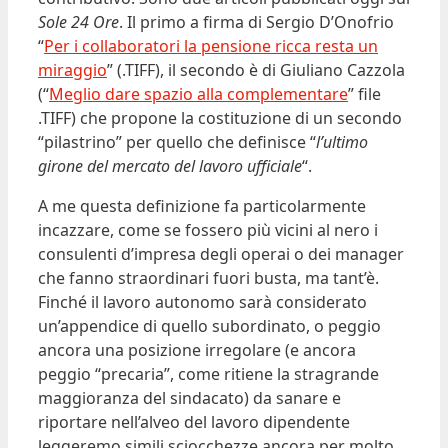
Sole 24 Ore
. Il primo a firma di Sergio D’Onofrio
“
Per i collaboratori la pensione ricca resta un
miraggio
” (.TIFF), il secondo è di Giuliano Cazzola
(“
Meglio dare spazio alla complementare
” file
.TIFF) che propone la costituzione di un secondo
“pilastrino” per quello che definisce “
l’ultimo
girone del mercato del lavoro ufficiale
“.
A me questa definizione fa particolarmente
incazzare, come se fossero più vicini al nero i
consulenti d’impresa degli operai o dei manager
che fanno straordinari fuori busta, ma tant’è.
Finché il lavoro autonomo sarà considerato
un’appendice di quello subordinato, o peggio
ancora una posizione irregolare (e ancora
peggio “precaria”, come ritiene la stragrande
maggioranza del sindacato) da sanare e
riportare nell’alveo del lavoro dipendente
leggeremo simili sciocchezze ancora per molto.