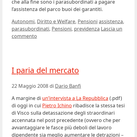
che alla fine sono i parasubordinati a pagare
l’assistenza del parco buoi dei garantiti.
Categorie
Tag
Autonomi
,
Diritto e Welfare
,
Pensioni
assistenza
,
parasubordinati
,
Pensioni
,
previdenza
Lascia un
commento
I paria del mercato
22 Maggio 2008
di
Dario Banfi
A margine di
un’intervista a La Repubblica
(.pdf)
di oggi in cui
Pietro Ichino
ribadisce la stessa tesi
di Visco sulla detassazione degli straordinari
accennata nel post precedente (ovvero che per
avvantaggiare le fasce più deboli del lavoro
dipendente sia meglio aumentare le detrazioni –