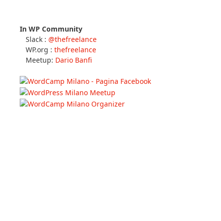
In WP Community
Slack :
@thefreelance
WP.org :
thefreelance
Meetup:
Dario Banfi