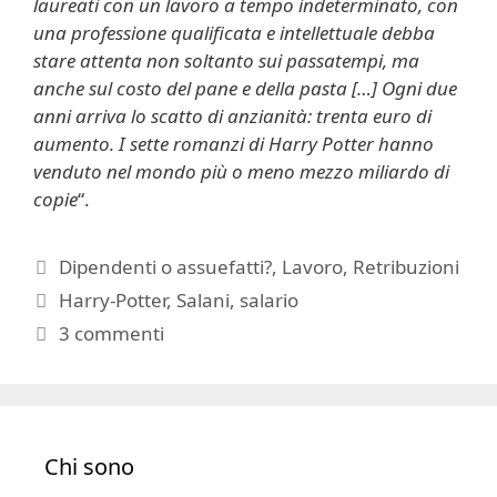
laureati con un lavoro a tempo indeterminato, con
una professione qualificata e intellettuale debba
stare attenta non soltanto sui passatempi, ma
anche sul costo del pane e della pasta […] Ogni due
anni arriva lo scatto di anzianità: trenta euro di
aumento. I sette romanzi di Harry Potter hanno
venduto nel mondo più o meno mezzo miliardo di
copie
“.
Categorie
Dipendenti o assuefatti?
,
Lavoro
,
Retribuzioni
Tag
Harry-Potter
,
Salani
,
salario
3 commenti
Chi sono