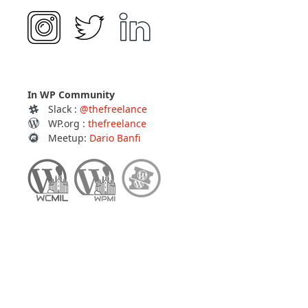
In WP Community
Slack :
@thefreelance
WP.org :
thefreelance
Meetup:
Dario Banfi