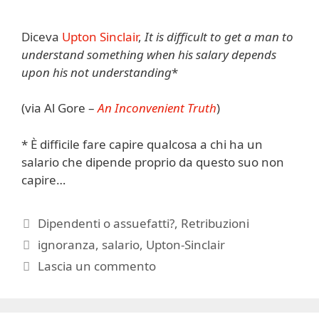
Diceva
Upton Sinclair
,
It is difficult to get a man to
understand something when his salary depends
upon his not understanding
*
(via Al Gore –
An Inconvenient Truth
)
* È difficile fare capire qualcosa a chi ha un
salario che dipende proprio da questo suo non
capire…
Categorie
Dipendenti o assuefatti?
,
Retribuzioni
Tag
ignoranza
,
salario
,
Upton-Sinclair
Lascia un commento