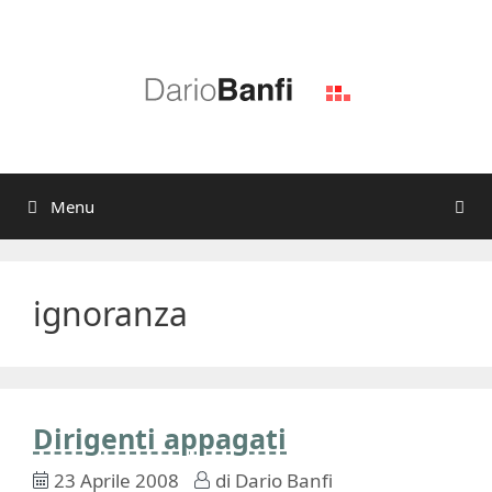
Vai
al
contenuto
Menu
ignoranza
Dirigenti appagati
23 Aprile 2008
di
Dario Banfi