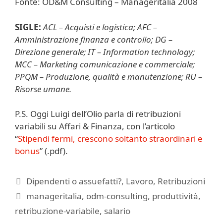
Fonte: OD&M Consulting – Manageritalia 2008
SIGLE:
ACL – Acquisti e logistica; AFC –
Amministrazione finanza e controllo; DG –
Direzione generale; IT – Information technology;
MCC – Marketing comunicazione e commerciale;
PPQM – Produzione, qualità e manutenzione; RU –
Risorse umane.
P.S. Oggi Luigi dell’Olio parla di retribuzioni
variabili su Affari & Finanza, con l’articolo
“
Stipendi fermi, crescono soltanto straordinari e
bonus
” (.pdf).
Categorie
Dipendenti o assuefatti?
,
Lavoro
,
Retribuzioni
Tag
manageritalia
,
odm-consulting
,
produttività
,
retribuzione-variabile
,
salario