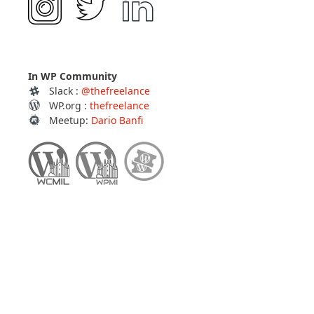
In WP Community
Slack :
@thefreelance
WP.org :
thefreelance
Meetup:
Dario Banfi