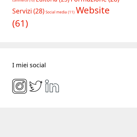
Tipologia progetti
Copywriting
(39)
Consulenza
(18)
E-
Formazione
(28)
Editoria
(23)
commerce
(10)
Website
Servizi
(28)
Social media
(11)
(61)