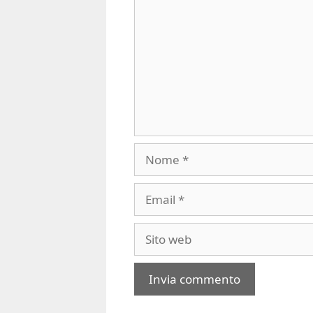
Nome
Email
Sito
web
A