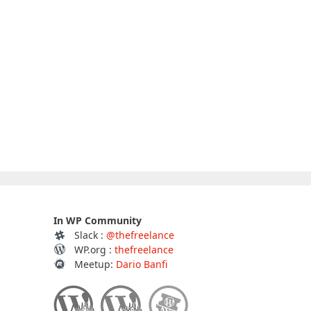
In WP Community
Slack :
@thefreelance
WP.org :
thefreelance
Meetup:
Dario Banfi