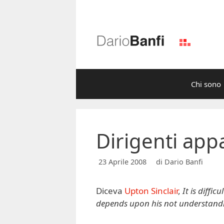
Vai
al
contenuto
Chi sono
Dirigenti app
23 Aprile 2008
di
Dario Banfi
Diceva
Upton Sinclair
,
It is diffi
depends upon his not understand