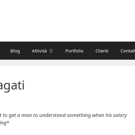
Blog
Attività
Portfolio
Clienti
Contatt
agati
cult to get a man to understand something when his salary
ing
*