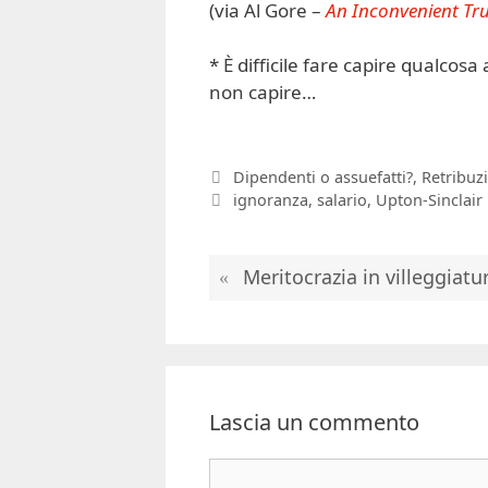
(via Al Gore –
An Inconvenient Tr
* È difficile fare capire qualcos
non capire…
Categorie
Dipendenti o assuefatti?
,
Retribuz
Tag
ignoranza
,
salario
,
Upton-Sinclair
Meritocrazia in villeggiatu
Lascia un commento
Commento