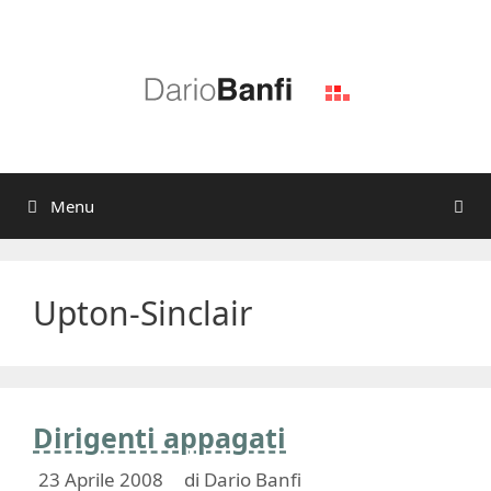
Vai
al
contenuto
Menu
Upton-Sinclair
Dirigenti appagati
23 Aprile 2008
di
Dario Banfi