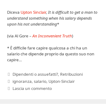
Diceva
Upton Sinclair
,
It is difficult to get a man to
understand something when his salary depends
upon his not understanding
*
(via Al Gore –
An Inconvenient Truth
)
* È difficile fare capire qualcosa a chi ha un
salario che dipende proprio da questo suo non
capire…
Categorie
Dipendenti o assuefatti?
,
Retribuzioni
Tag
ignoranza
,
salario
,
Upton-Sinclair
Lascia un commento