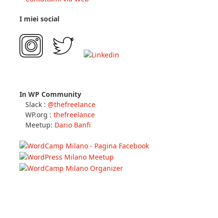
I miei social
In WP Community
Slack :
@thefreelance
WP.org :
thefreelance
Meetup:
Dario Banfi