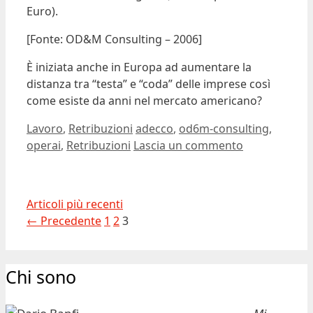
Euro).
[Fonte: OD&M Consulting – 2006]
È iniziata anche in Europa ad aumentare la
distanza tra “testa” e “coda” delle imprese così
come esiste da anni nel mercato americano?
Categorie
Tag
Lavoro
,
Retribuzioni
adecco
,
od6m-consulting
,
operai
,
Retribuzioni
Lascia un commento
Articoli più recenti
Pagina
Pagina
Pagina
←
Precedente
1
2
3
Chi sono