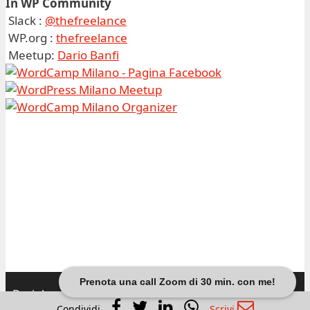
In WP Community
Slack :
@thefreelance
WP.org :
thefreelance
Meetup:
Dario Banfi
Prenota una call Zoom di 30 min. con me!
Dariobanfi.it |
Privacy Policy
Condividi
Scrivi