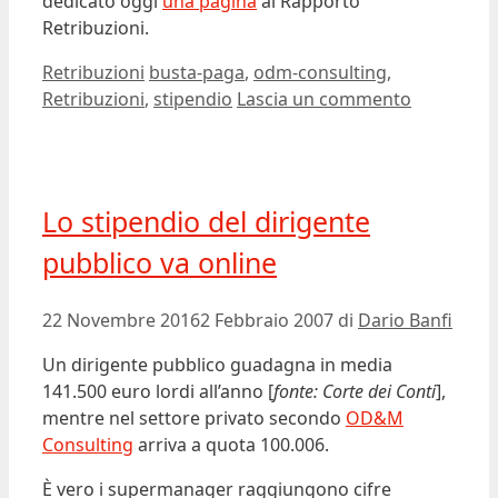
dedicato oggi
una pagina
al Rapporto
Retribuzioni.
Categorie
Tag
Retribuzioni
busta-paga
,
odm-consulting
,
Retribuzioni
,
stipendio
Lascia un commento
Lo stipendio del dirigente
pubblico va online
22 Novembre 2016
2 Febbraio 2007
di
Dario Banfi
Un dirigente pubblico guadagna in media
141.500 euro lordi all’anno [
fonte: Corte dei Conti
],
mentre nel settore privato secondo
OD&M
Consulting
arriva a quota 100.006.
È vero i supermanager raggiungono cifre