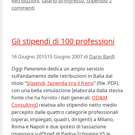
Retribuzioni
,
salario-di-ingresso
,
stipendio
2
commenti
Gli stipendi di 100 professioni
16 Giugno 2015
15 Giugno 2007
di
Dario Banfi
Oggi
Panorama
dedica un ampio servizio
sull’andamento delle retribuzioni in Italia dal
titolo “
Stipendi, l’azienda tira il freno
” (file .PDF),
con una bella simulazione [elaborata dalla stessa
fonte che ha fornito i dati generali:
OD&M
Consulting
] relativa allo stipendio netto medio
percepito dalle quattro categorie professionali
(operai, impiegati, quadri, dirigenti) a Milano,
Roma e Napoli e due ipotesi di tassazione
(manovra sull’Irpef di Padoa-Schioppa VS le