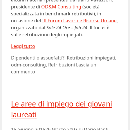
presidente di
OD&M Consulting
(società
specializzata in benchmark retributivi), in
occasione del
III Forum Lavoro e Risorse Umane
,
organizzato dal
Sole 24 Ore – Job 24
. Il focus è
sulle retribuzioni degli impiegati.
Leggi tutto
Categorie
Tag
Dipendenti o assuefatti?
,
Retribuzioni
impiegati
,
odm-consulting
,
Retribuzioni
Lascia un
commento
Le aree di impiego dei giovani
laureati
15 Giugno 2015
26 Marzo 2007
di
Dario Banfi