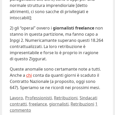
normale struttura imprendioriale [detto
altrimenti, ci sono sacche di privilegiati e
intoccabili];
2) gli “operai” ovvero i
giornalisti freelance
non
stanno in questa partizione, ma fanno capo a
Inpgi 2. Numericamante superano questi 18.264
contrattualizzati. La loro retribuzione è
impresentabile e forse lo è proprio in ragione
di questo Ziggurat.
Queste anomalie sono certamante note a tutti.
Anche a
chi
conta da quanti giorni è scaduto il
Contratto Nazionale (a proposito, oggi sono
647). Speriamo se ne ricordi nei prossimi mesi.
Categorie
Tag
Lavoro
,
Professionisti
,
Retribuzioni
,
Sindacati
contratti
,
freelance
,
giornalisti
,
Retribuzioni
1
commento