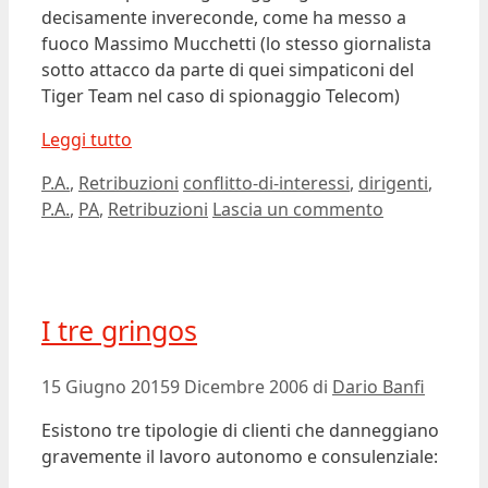
decisamente invereconde, come ha messo a
fuoco Massimo Mucchetti (lo stesso giornalista
sotto attacco da parte di quei simpaticoni del
Tiger Team nel caso di spionaggio Telecom)
Leggi tutto
Categorie
Tag
P.A.
,
Retribuzioni
conflitto-di-interessi
,
dirigenti
,
P.A.
,
PA
,
Retribuzioni
Lascia un commento
I tre gringos
15 Giugno 2015
9 Dicembre 2006
di
Dario Banfi
Esistono tre tipologie di clienti che danneggiano
gravemente il lavoro autonomo e consulenziale: