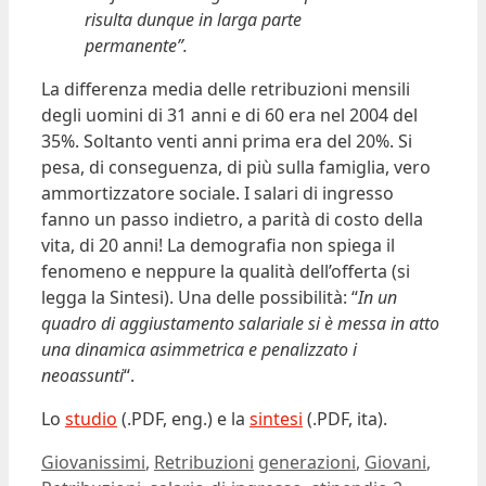
risulta dunque in larga parte
permanente”.
La differenza media delle retribuzioni mensili
degli uomini di 31 anni e di 60 era nel 2004 del
35%. Soltanto venti anni prima era del 20%. Si
pesa, di conseguenza, di più sulla famiglia, vero
ammortizzatore sociale. I salari di ingresso
fanno un passo indietro, a parità di costo della
vita, di 20 anni! La demografia non spiega il
fenomeno e neppure la qualità dell’offerta (si
legga la Sintesi). Una delle possibilità: “
In un
quadro di aggiustamento salariale si è messa in atto
una dinamica asimmetrica e penalizzato i
neoassunti
“.
Lo
studio
(.PDF, eng.) e la
sintesi
(.PDF, ita).
Categorie
Tag
Giovanissimi
,
Retribuzioni
generazioni
,
Giovani
,