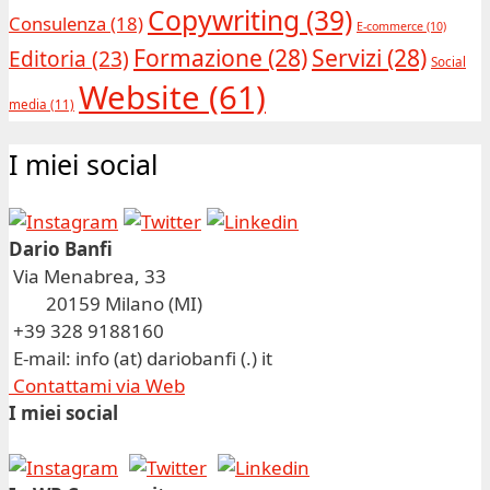
Copywriting
(39)
Consulenza
(18)
E-commerce
(10)
Formazione
(28)
Servizi
(28)
Editoria
(23)
Social
Website
(61)
media
(11)
I miei social
Dario Banfi
Via Menabrea, 33
20159 Milano (MI)
+39 328 9188160
E-mail: info (at) dariobanfi (.) it
Contattami via Web
I miei social