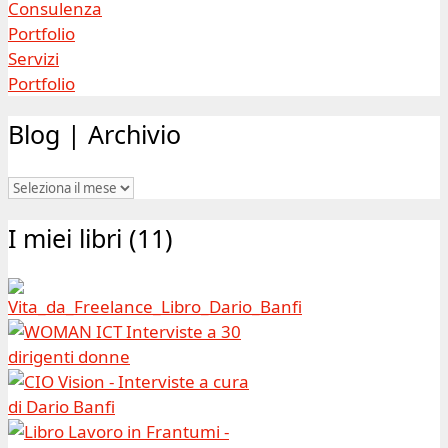
Consulenza
Portfolio
Servizi
Portfolio
Blog | Archivio
Blog
|
I miei libri (11)
Archivio