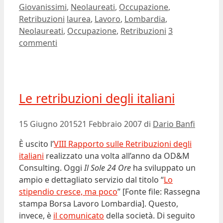
Categorie
Giovanissimi
,
Neolaureati
,
Occupazione
,
Tag
Retribuzioni
laurea
,
Lavoro
,
Lombardia
,
Neolaureati
,
Occupazione
,
Retribuzioni
3
commenti
Le retribuzioni degli italiani
15 Giugno 2015
21 Febbraio 2007
di
Dario Banfi
È uscito l’
VIII Rapporto sulle Retribuzioni degli
italiani
realizzato una volta all’anno da OD&M
Consulting. Oggi
Il Sole 24 Ore
ha sviluppato un
ampio e dettagliato servizio dal titolo “
Lo
stipendio cresce, ma poco
” [Fonte file: Rassegna
stampa Borsa Lavoro Lombardia]. Questo,
invece, è
il comunicato
della società. Di seguito