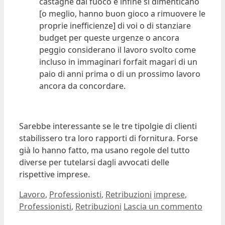
castagne dal fuoco e infine si dimenticano
[o meglio, hanno buon gioco a rimuovere le
proprie inefficienze] di voi o di stanziare
budget per queste urgenze o ancora
peggio considerano il lavoro svolto come
incluso in immaginari forfait magari di un
paio di anni prima o di un prossimo lavoro
ancora da concordare.
Sarebbe interessante se le tre tipolgie di clienti
stabilissero tra loro rapporti di fornitura. Forse
già lo hanno fatto, ma usano regole del tutto
diverse per tutelarsi dagli avvocati delle
rispettive imprese.
Categorie
Tag
Lavoro
,
Professionisti
,
Retribuzioni
imprese
,
Professionisti
,
Retribuzioni
Lascia un commento