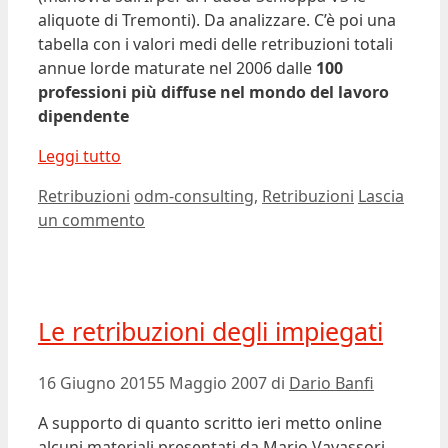
aliquote di Tremonti). Da analizzare. C’è poi una
tabella con i valori medi delle retribuzioni totali
annue lorde maturate nel 2006 dalle
100
professioni più diffuse nel mondo del lavoro
dipendente
Leggi tutto
Categorie
Tag
Retribuzioni
odm-consulting
,
Retribuzioni
Lascia
un commento
Le retribuzioni degli impiegati
16 Giugno 2015
5 Maggio 2007
di
Dario Banfi
A supporto di quanto scritto ieri metto online
alcuni materiali presentati da Mario Vavassori,