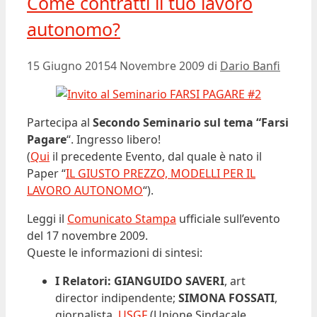
Come contratti il tuo lavoro
autonomo?
15 Giugno 2015
4 Novembre 2009
di
Dario Banfi
Partecipa al
Secondo Seminario sul tema “Farsi
Pagare
“. Ingresso libero!
(
Qui
il precedente Evento, dal quale è nato il
Paper “
IL GIUSTO PREZZO, MODELLI PER IL
LAVORO AUTONOMO
“).
Leggi il
Comunicato Stampa
ufficiale sull’evento
del 17 novembre 2009.
Queste le informazioni di sintesi:
I Relatori:
GIANGUIDO SAVERI
, art
director indipendente;
SIMONA FOSSATI
,
giornalista,
USGF
(Unione Sindacale