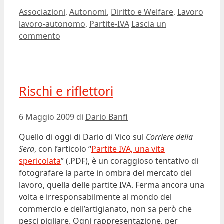
Categorie
Associazioni
,
Autonomi
,
Diritto e Welfare
,
Lavoro
Tag
lavoro-autonomo
,
Partite-IVA
Lascia un
commento
Rischi e riflettori
6 Maggio 2009
di
Dario Banfi
Quello di oggi di Dario di Vico sul
Corriere della
Sera
, con l’articolo “
Partite IVA, una vita
spericolata
” (.PDF), è un coraggioso tentativo di
fotografare la parte in ombra del mercato del
lavoro, quella delle partite IVA. Ferma ancora una
volta e irresponsabilmente al mondo del
commercio e dell’artigianato, non sa però che
pesci pigliare. Ogni rappresentazione, per