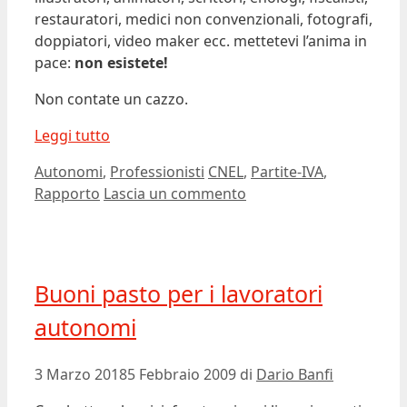
restauratori, medici non convenzionali, fotografi,
doppiatori, video maker ecc. mettetevi l’anima in
pace:
non esistete!
Non contate un cazzo.
Leggi tutto
Categorie
Tag
Autonomi
,
Professionisti
CNEL
,
Partite-IVA
,
Rapporto
Lascia un commento
Buoni pasto per i lavoratori
autonomi
3 Marzo 2018
5 Febbraio 2009
di
Dario Banfi