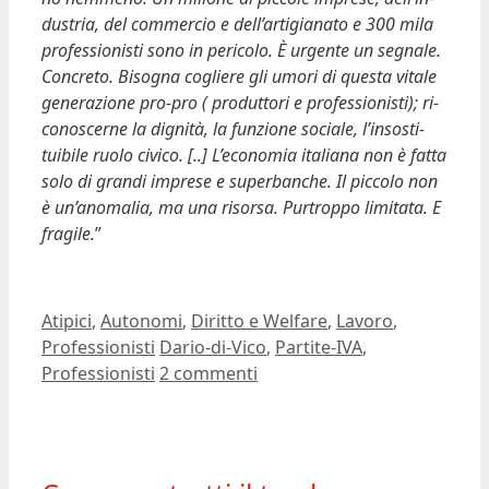
dustria, del commercio e dell’artigianato e 300 mila
professionisti sono in peri­colo. È urgente un segnale.
Concreto. Bisogna cogliere gli umori di questa vitale
generazione pro-pro ( pro­duttori e professionisti); ri­
conoscerne la dignità, la funzione sociale, l’insosti­
tuibile ruolo civico. [..] L’economia italiana non è fatta
solo di grandi imprese e superbanche. Il piccolo non
è un’anomalia, ma una risorsa. Purtroppo limitata. E
fragile.
”
Categorie
Atipici
,
Autonomi
,
Diritto e Welfare
,
Lavoro
,
Tag
Professionisti
Dario-di-Vico
,
Partite-IVA
,
Professionisti
2 commenti