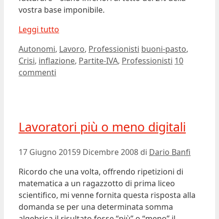
vostra base imponibile.
Leggi tutto
Categorie
Tag
Autonomi
,
Lavoro
,
Professionisti
buoni-pasto
,
Crisi
,
inflazione
,
Partite-IVA
,
Professionisti
10
commenti
Lavoratori più o meno digitali
17 Giugno 2015
9 Dicembre 2008
di
Dario Banfi
Ricordo che una volta, offrendo ripetizioni di
matematica a un ragazzotto di prima liceo
scientifico, mi venne fornita questa risposta alla
domanda se per una determinata somma
algebrica il risultato fosse “più” o “meno” il