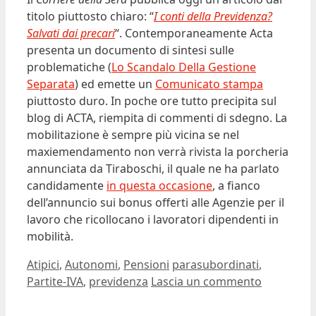
titolo piuttosto chiaro: “
I conti della Previdenza?
Salvati dai precari
“. Contemporaneamente Acta
presenta un documento di sintesi sulle
problematiche (
Lo Scandalo Della Gestione
Separata
) ed emette un
Comunicato stampa
piuttosto duro. In poche ore tutto precipita sul
blog di ACTA, riempita di commenti di sdegno. La
mobilitazione è sempre più vicina se nel
maxiemendamento non verrà rivista la porcheria
annunciata da Tiraboschi, il quale ne ha parlato
candidamente
in questa occasione
, a fianco
dell’annuncio sui bonus offerti alle Agenzie per il
lavoro che ricollocano i lavoratori dipendenti in
mobilità.
Categorie
Tag
Atipici
,
Autonomi
,
Pensioni
parasubordinati
,
Partite-IVA
,
previdenza
Lascia un commento