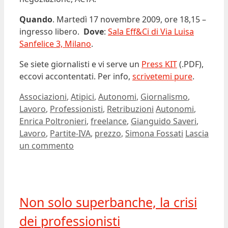
Quando
. Martedì 17 novembre 2009, ore 18,15 –
ingresso libero.
Dove
:
Sala Eff&Ci di Via Luisa
Sanfelice 3, Milano
.
Se siete giornalisti e vi serve un
Press KIT
(.PDF),
eccovi accontentati. Per info,
scrivetemi pure
.
Categorie
Associazioni
,
Atipici
,
Autonomi
,
Giornalismo
,
Tag
Lavoro
,
Professionisti
,
Retribuzioni
Autonomi
,
Enrica Poltronieri
,
freelance
,
Gianguido Saveri
,
Lavoro
,
Partite-IVA
,
prezzo
,
Simona Fossati
Lascia
un commento
Non solo superbanche, la crisi
dei professionisti