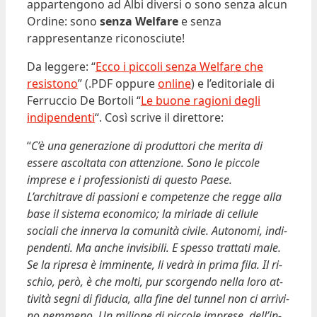
appartengono ad Albi diversi o sono senza alcun
Ordine: sono
senza Welfare
e senza
rappresentanze riconosciute!
Da leggere: “
Ecco i piccoli senza Welfare che
resistono
” (.PDF oppure
online
) e l’editoriale di
Ferruccio De Bortoli “
Le buone ragioni degli
indipendenti
“. Così scrive il direttore:
“
C’
è una genera­zione di pro­duttori che me­rita di
essere ascoltata con attenzione. Sono le piccole
imprese e i professionisti di questo Pa­ese.
L’architrave di passio­ni e competenze che regge alla
base il sistema econo­mico; la miriade di cellule
sociali che innerva la comu­nità civile. Autonomi, indi­
pendenti. Ma anche invisi­bili. E spesso trattati male.
Se la ripresa è imminente, li vedrà in prima fila. Il ri­
schio, però, è che molti, pur scorgendo nella loro at­
tività segni di fiducia, alla fine del tunnel non ci arrivi­
no nemmeno. Un milione di piccole imprese, dell’in­