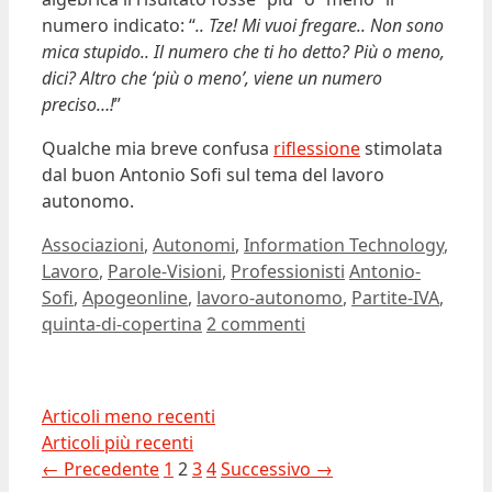
numero indicato: “
.. Tze! Mi vuoi fregare.. Non sono
mica stupido.. Il numero che ti ho detto? Più o meno,
dici? Altro che ‘più o meno’, viene un numero
preciso…!
”
Qualche mia breve confusa
riflessione
stimolata
dal buon Antonio Sofi sul tema del lavoro
autonomo.
Categorie
Associazioni
,
Autonomi
,
Information Technology
,
Tag
Lavoro
,
Parole-Visioni
,
Professionisti
Antonio-
Sofi
,
Apogeonline
,
lavoro-autonomo
,
Partite-IVA
,
quinta-di-copertina
2 commenti
Articoli meno recenti
Articoli più recenti
Pagina
Pagina
Pagina
Pagina
←
Precedente
1
2
3
4
Successivo
→