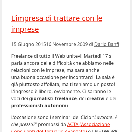
L’impresa di trattare con le
imprese
15 Giugno 2015
16 Novembre 2009
di
Dario Banfi
Freelance di tutto il Web unitevi! Martedì 17 si
parla ancora delle difficoltà che abbiamo nelle
relazioni con le imprese, ma sarà anche
una buona occasione per incontrarci. La sala è
già piuttosto affollata, ma ti teniamo un posto!
L’ingresso è libero, ovviamente. Ci saranno le
voci dei
giornalisti freelance
, dei
creativi
e dei
professionisti autonomi
.
L’occasione sono i seminari del Ciclo “
Lavorare. A
che prezzo?
” promossi da
ACTA (Associazione
Consulenti del Terziario Avanzato)
e I-NETWORK