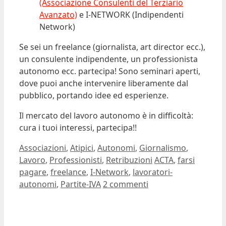
(Associazione Consulenti del Terziario
Avanzato)
e I-NETWORK (Indipendenti
Network)
Se sei un freelance (giornalista, art director ecc.),
un consulente indipendente, un professionista
autonomo ecc. partecipa! Sono seminari aperti,
dove puoi anche intervenire liberamente dal
pubblico, portando idee ed esperienze.
Il mercato del lavoro autonomo è in difficoltà:
cura i tuoi interessi, partecipa!!
Categorie
Associazioni
,
Atipici
,
Autonomi
,
Giornalismo
,
Tag
Lavoro
,
Professionisti
,
Retribuzioni
ACTA
,
farsi
pagare
,
freelance
,
I-Network
,
lavoratori-
autonomi
,
Partite-IVA
2 commenti