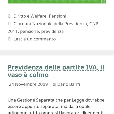
Categorie
Diritto e Welfare
,
Pensioni
Tag
Giornata Nazionale della Previdenza
,
GNP
2011
,
pensione
,
previdenza
Lascia un commento
Previdenza delle partite IVA, il
vaso è colmo
24 Novembre 2009
di
Dario Banfi
Una Gestione Separata che per Legge dovrebbe
essere appunto separata, ma dalla quale
attingono tutti, compresi i lavoratori dipendenti,