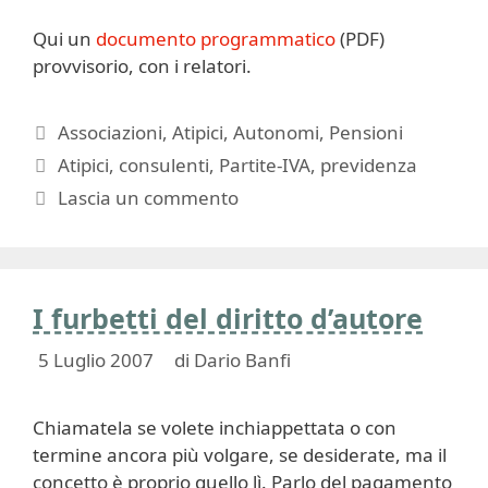
Qui un
documento programmatico
(PDF)
provvisorio, con i relatori.
Categorie
Associazioni
,
Atipici
,
Autonomi
,
Pensioni
Tag
Atipici
,
consulenti
,
Partite-IVA
,
previdenza
Lascia un commento
I furbetti del diritto d’autore
5 Luglio 2007
di
Dario Banfi
Chiamatela se volete inchiappettata o con
termine ancora più volgare, se desiderate, ma il
concetto è proprio quello lì. Parlo del pagamento