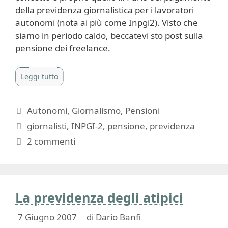
della previdenza giornalistica per i lavoratori
autonomi (nota ai più come Inpgi2). Visto che
siamo in periodo caldo, beccatevi sto post sulla
pensione dei freelance.
Leggi tutto
Categorie
Autonomi
,
Giornalismo
,
Pensioni
Tag
giornalisti
,
INPGI-2
,
pensione
,
previdenza
2 commenti
La previdenza degli atipici
7 Giugno 2007
di
Dario Banfi