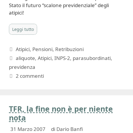
Stato il futuro “scalone previdenziale” degli
atipici!
Leggi tutto
Categorie
Atipici
,
Pensioni
,
Retribuzioni
Tag
aliquote
,
Atipici
,
INPS-2
,
parasubordinati
,
previdenza
2 commenti
TFR, la fine non è per niente
nota
31 Marzo 2007
di
Dario Banfi