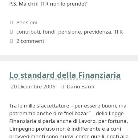
P.S. Ma chi il TFR non lo prende?
Categorie
Pensioni
Tag
contributi
,
fondi
,
pensione
,
previdenza
,
TFR
2 commenti
Lo standard della Finanziaria
20 Dicembre 2006
di
Dario Banfi
Tra le mille sfaccettature – per essere buoni, ma
potremmo anche dire “nel bazar” – della Legge
Finanziaria si parla anche di Lavoro, per fortuna.
L’impegno profuso non è indifferente e alcuni
provvedimenti sono nuovi, come quelli legati alla