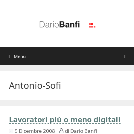
Vai
al
contenuto
Menu
Antonio-Sofi
Lavoratori più o meno digitali
9 Dicembre 2008
di
Dario Banfi