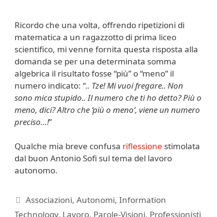
Ricordo che una volta, offrendo ripetizioni di
matematica a un ragazzotto di prima liceo
scientifico, mi venne fornita questa risposta alla
domanda se per una determinata somma
algebrica il risultato fosse “più” o “meno” il
numero indicato: “
.. Tze! Mi vuoi fregare.. Non
sono mica stupido.. Il numero che ti ho detto? Più o
meno, dici? Altro che ‘più o meno’, viene un numero
preciso…!
”
Qualche mia breve confusa
riflessione
stimolata
dal buon Antonio Sofi sul tema del lavoro
autonomo.
Categorie
Associazioni
,
Autonomi
,
Information
Technology
,
Lavoro
,
Parole-Visioni
,
Professionisti