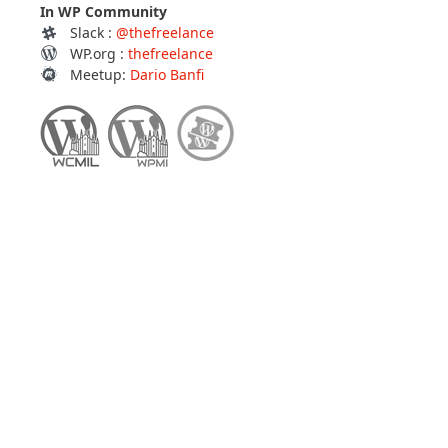
In WP Community
Slack :
@thefreelance
WP.org :
thefreelance
Meetup:
Dario Banfi