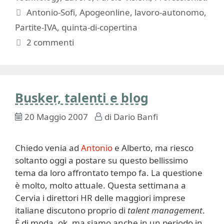
Tag
Antonio-Sofi
,
Apogeonline
,
lavoro-autonomo
,
Partite-IVA
,
quinta-di-copertina
2 commenti
Busker, talenti e blog
20 Maggio 2007
di
Dario Banfi
Chiedo venia ad
Antonio
e Alberto, ma riesco
soltanto oggi a postare su questo bellissimo
tema da loro affrontato tempo fa. La questione
è molto, molto attuale. Questa settimana a
Cervia i direttori HR delle maggiori imprese
italiane discutono proprio di
talent management
.
È di moda, ok, ma siamo anche in un periodo in