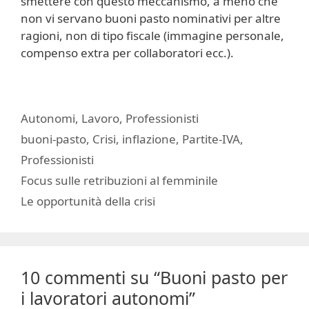
smettere con questo meccanismo, a meno che
non vi servano buoni pasto nominativi per altre
ragioni, non di tipo fiscale (immagine personale,
compenso extra per collaboratori ecc.).
Ultima modifica:
2009-02-05T16:52:00+01:00
Autore:
Dario Banfi
Categorie
Autonomi
,
Lavoro
,
Professionisti
Tag
buoni-pasto
,
Crisi
,
inflazione
,
Partite-IVA
,
Professionisti
Focus sulle retribuzioni al femminile
Le opportunità della crisi
10 commenti su “Buoni pasto per
i lavoratori autonomi”