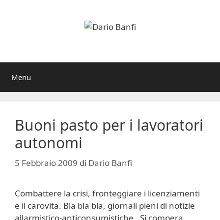
Vai
al
contenuto
Menu
Buoni pasto per i lavoratori
autonomi
5 Febbraio 2009
di
Dario Banfi
Combattere la crisi, fronteggiare i licenziamenti
e il carovita. Bla bla bla, giornali pieni di notizie
allarmistico-anticonsumistiche. Si compera