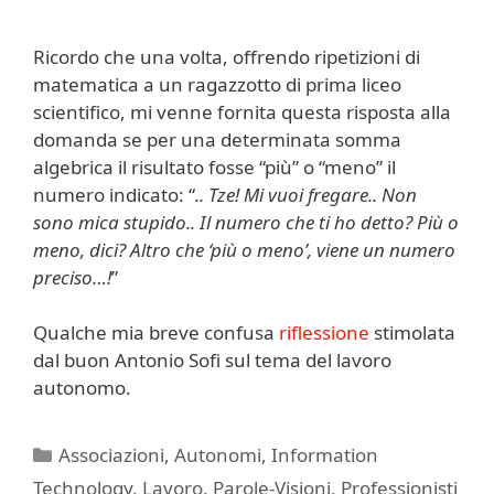
Ricordo che una volta, offrendo ripetizioni di
matematica a un ragazzotto di prima liceo
scientifico, mi venne fornita questa risposta alla
domanda se per una determinata somma
algebrica il risultato fosse “più” o “meno” il
numero indicato: “
.. Tze! Mi vuoi fregare.. Non
sono mica stupido.. Il numero che ti ho detto? Più o
meno, dici? Altro che ‘più o meno’, viene un numero
preciso…!
”
Qualche mia breve confusa
riflessione
stimolata
dal buon Antonio Sofi sul tema del lavoro
autonomo.
Categorie
Associazioni
,
Autonomi
,
Information
Technology
,
Lavoro
,
Parole-Visioni
,
Professionisti