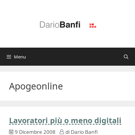
Vai
al
contenuto
Menu
Apogeonline
Lavoratori più o meno digitali
9 Dicembre 2008
di
Dario Banfi