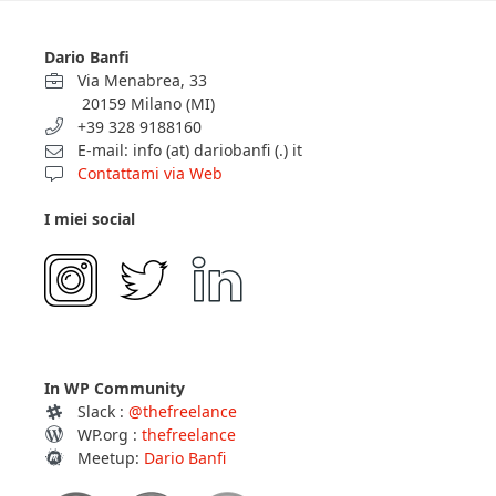
Dario Banfi
Via Menabrea, 33
20159 Milano (MI)
+39 328 9188160
E-mail: info (at) dariobanfi (.) it
Contattami via Web
I miei social
In WP Community
Slack :
@thefreelance
WP.org :
thefreelance
Meetup:
Dario Banfi