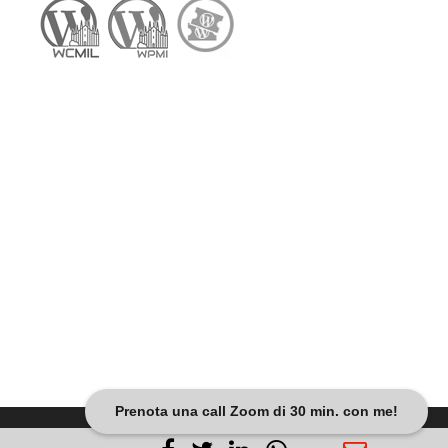
Prenota una call Zoom di 30 min. con me!
Dariobanfi.it |
Privacy Policy