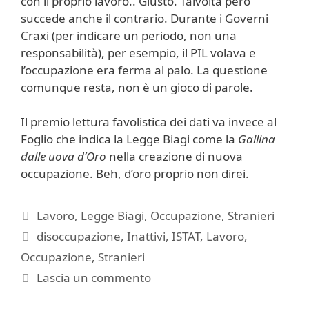
con il proprio lavoro.. Giusto. Talvolta però
succede anche il contrario. Durante i Governi
Craxi (per indicare un periodo, non una
responsabilità), per esempio, il PIL volava e
l’occupazione era ferma al palo. La questione
comunque resta, non è un gioco di parole.
Il premio lettura favolistica dei dati va invece al
Foglio che indica la Legge Biagi come la
Gallina
dalle uova d’Oro
nella creazione di nuova
occupazione. Beh, d’oro proprio non direi.
Categorie
Lavoro
,
Legge Biagi
,
Occupazione
,
Stranieri
Tag
disoccupazione
,
Inattivi
,
ISTAT
,
Lavoro
,
Occupazione
,
Stranieri
Lascia un commento