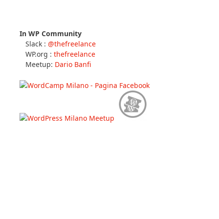
In WP Community
Slack :
@thefreelance
WP.org :
thefreelance
Meetup:
Dario Banfi