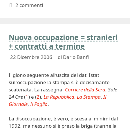
2 commenti
Nuova occupazione = stranieri
+ contratti a termine
22 Dicembre 2006
di
Dario Banfi
Il giono seguente all’uscita dei dati Istat
sull’occupazione la stampa si è decisamante
scatenata. La rassegna:
Corriere della Sera
,
Sole
24 Ore
(
1
) e (
2
),
La Repubblica
,
La Stampa
,
Il
Giornale
,
Il Foglio
.
La disoccupazione, è vero, è scesa ai minimi dal
1992, ma nessuno si è preso la briga (tranne la