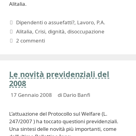
Alitalia.
Categorie
Dipendenti o assuefatti?
,
Lavoro
,
P.A.
Tag
Alitalia
,
Crisi
,
dignità
,
disoccupazione
2 commenti
Le novità previdenziali del
2008
17 Gennaio 2008
di
Dario Banfi
L’attuazione del Protocollo sul Welfare (L.
247/2007 ) ha toccato questioni previdenziali.
Una sintesi delle novità più importanti, come