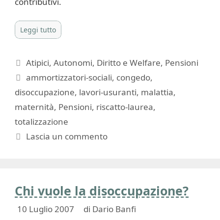
contributivi.
Leggi tutto
Categorie
Atipici
,
Autonomi
,
Diritto e Welfare
,
Pensioni
Tag
ammortizzatori-sociali
,
congedo
,
disoccupazione
,
lavori-usuranti
,
malattia
,
maternità
,
Pensioni
,
riscatto-laurea
,
totalizzazione
Lascia un commento
Chi vuole la disoccupazione?
10 Luglio 2007
di
Dario Banfi