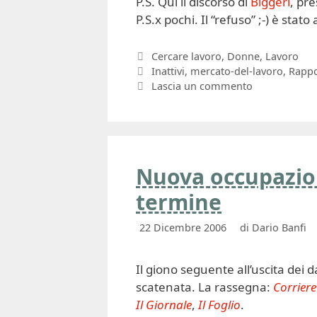
P.S. Qui il discorso di
Biggeri
, pre
P.S.x pochi. Il “refuso” ;-) è stato
Categorie
Cercare lavoro
,
Donne
,
Lavoro
Tag
Inattivi
,
mercato-del-lavoro
,
Rappo
Lascia un commento
Nuova occupazione
termine
22 Dicembre 2006
di
Dario Banfi
Il giono seguente all’uscita dei 
scatenata. La rassegna:
Corriere
Il Giornale
,
Il Foglio
.