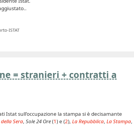
sidente Istat.
 aggiustato..
rto-ISTAT
 = stranieri + contratti a
dati Istat sull’occupazione la stampa si è decisamante
 della Sera
,
Sole 24 Ore
(
1
) e (
2
),
La Repubblica
,
La Stampa
,