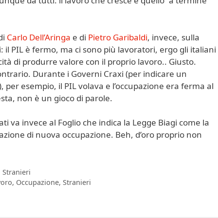
que da tutti: il lavoro che cresce è quello “a termine”
di
Carlo Dell’Aringa
e di
Pietro Garibaldi
, invece, sulla
 il PIL è fermo, ma ci sono più lavoratori, ergo gli italiani
à di produrre valore con il proprio lavoro.. Giusto.
ontrario. Durante i Governi Craxi (per indicare un
, per esempio, il PIL volava e l’occupazione era ferma al
ta, non è un gioco di parole.
dati va invece al Foglio che indica la Legge Biagi come la
azione di nuova occupazione. Beh, d’oro proprio non
,
Stranieri
voro
,
Occupazione
,
Stranieri