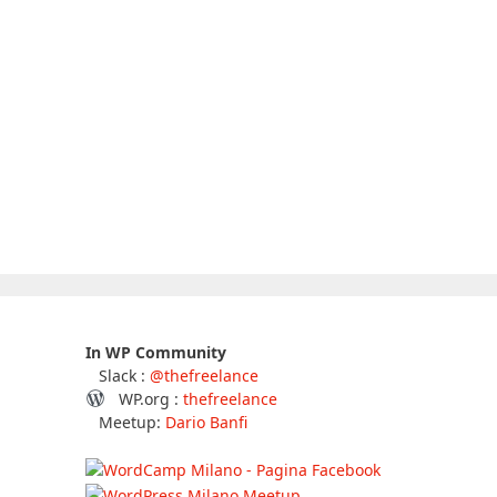
In WP Community
Slack :
@thefreelance
WP.org :
thefreelance
Meetup:
Dario Banfi