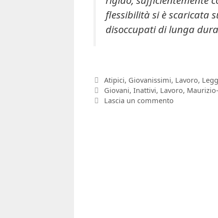
flessibilità si è scaricata
disoccupati di lunga durat
Categorie
Atipici
,
Giovanissimi
,
Lavoro
,
Legg
Tag
Giovani
,
Inattivi
,
Lavoro
,
Maurizio-
Lascia un commento