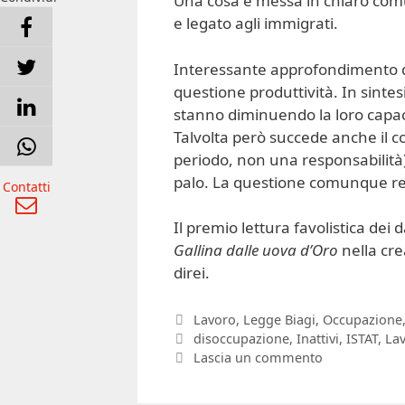
Una cosa è messa in chiaro comun
e legato agli immigrati.
Interessante approfondimento 
questione produttività. In sintesi:
stanno diminuendo la loro capacit
Talvolta però succede anche il c
periodo, non una responsabilità)
palo. La questione comunque res
Contatti
Il premio lettura favolistica dei 
Gallina dalle uova d’Oro
nella cre
direi.
Categorie
Lavoro
,
Legge Biagi
,
Occupazione
Tag
disoccupazione
,
Inattivi
,
ISTAT
,
La
Lascia un commento