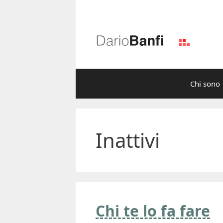
Vai
al
contenuto
Chi sono
Inattivi
Chi te lo fa fare